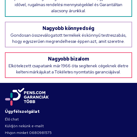
idővel, rugalmas rendelési mennyiségekkel és Garantáltan
alacsony árunkkal.
Nagyobb könnyedség
Gondosan összeválogatott termékek és könnyű testreszabás,
hogy egyszerűen megrendelhesse éppen azt, amit szeretne.
Nagyobb bizalom
Elkötelezett csapataink már 1966 óta segítenek cégeknek életre
kelteni márkájukat a Tökéletes nyomtatás garanciájával.
Ügyfélszolgálat
Élő chat
Küldjön nekünk e-mailt
Hívjon minket
0680981575