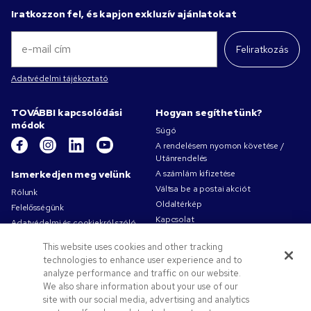
Iratkozzon fel, és kapjon exkluzív ajánlatokat
Feliratkozás
Adatvédelmi tájékoztató
TOVÁBBI kapcsolódási
Hogyan segíthetünk?
módok
Súgó
A rendelésem nyomon követése /
Utánrendelés
Ismerkedjen meg velünk
A számlám kifizetése
Váltsa be a postai akciót
Rólunk
Oldaltérkép
Felelősségünk
Kapcsolat
Adatvédelmi és cookiekról szóló
irányelv
This website uses cookies and other tracking
Használati feltételek
technologies to enhance user experience and to
Értékesítési feltételeket
analyze performance and traffic on our website.
Pens.com-karrierek
We also share information about your use of our
site with our social media, advertising and analytics
Ajánlatok és erőforrások