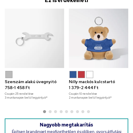
Ez is érdekelheti
Szerszám alakú üvegnyitó
Nilly mackós kulcstartó
758-1 458 Ft
1 379-2 444 Ft
Csupán
25
rendelése
Csupán
10
rendelése
3 munkanapon belül legyártjuk*
2 munkanapon belül legyártjuk*
Nagyobb megtakarítás
Építsen brandinget megfizethetően és időben, gyors átfutási