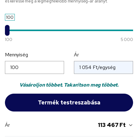
és keresse meg a legmegfelelőbb mennyiség-ár arányt.
100
100
5 000
Mennyiség
Ár
Vásároljon többet. Takarítson meg többet.
113 467 Ft
Ár