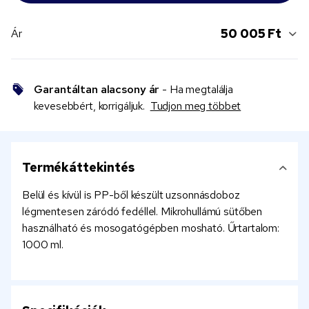
50 005 Ft
Ár
Garantáltan alacsony ár
- Ha megtalálja
kevesebbért, korrigáljuk.
Tudjon meg többet
Termékáttekintés
Belül és kívül is PP-ből készült uzsonnásdoboz
légmentesen záródó fedéllel. Mikrohullámú sütőben
használható és mosogatógépben mosható. Űrtartalom:
1000 ml.