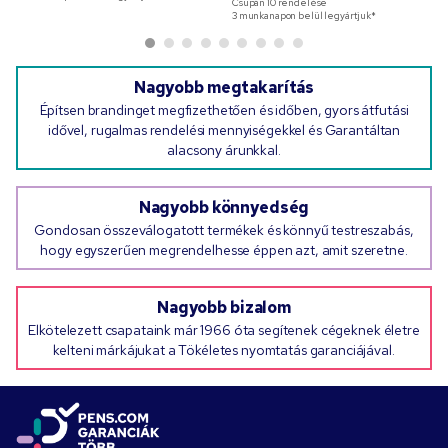
Csupán
10
rendelése
3 munkanapon belül legyártjuk*
Nagyobb megtakarítás
Építsen brandinget megfizethetően és időben, gyors átfutási
idővel, rugalmas rendelési mennyiségekkel és Garantáltan
alacsony árunkkal.
Nagyobb könnyedség
Gondosan összeválogatott termékek és könnyű testreszabás,
hogy egyszerűen megrendelhesse éppen azt, amit szeretne.
Nagyobb bizalom
Elkötelezett csapataink már 1966 óta segítenek cégeknek életre
kelteni márkájukat a Tökéletes nyomtatás garanciájával.