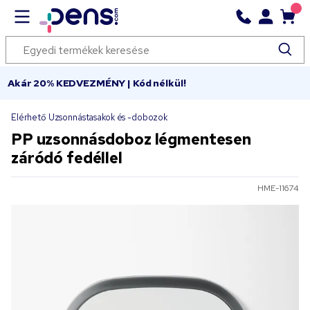
Akár 20% KEDVEZMÉNY | Kód nélkül!
Elérhető Uzsonnástasakok és -dobozok
PP uzsonnásdoboz légmentesen
záródó fedéllel
HME-11674