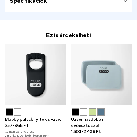
Specifikációk
Ez is érdekelheti
Blabby palacknyitó és -záró
Uzsonnásdoboz
257-968 Ft
evőeszközzel
1 503-2 436 Ft
Csupán
25
rendelése
2 munkanapon belül legyártjuk*