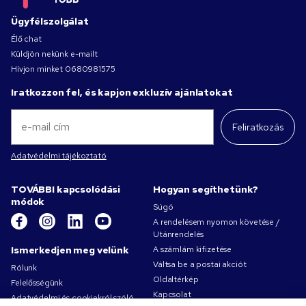
Ügyfélszolgálat
Élő chat
Küldjön nekünk e-mailt
Hívjon minket
0680981575
Iratkozzon fel, és kapjon exkluzív ajánlatokat
Feliratkozás
Adatvédelmi tájékoztató
TOVÁBBI kapcsolódási
Hogyan segíthetünk?
módok
Súgó
A rendelésem nyomon követése /
Utánrendelés
Ismerkedjen meg velünk
A számlám kifizetése
Váltsa be a postai akciót
Rólunk
Oldaltérkép
Felelősségünk
Kapcsolat
Adatvédelmi és cookiekról szóló