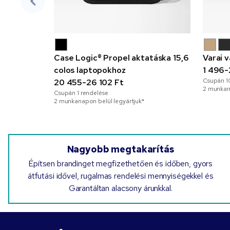
Case Logic® Propel aktatáska 15,6
Varai 
colos laptopokhoz
1 496-
Csupán
1
20 455-26 102 Ft
2 munkana
Csupán
1
rendelése
2 munkanapon belül legyártjuk*
Nagyobb megtakarítás
Építsen brandinget megfizethetően és időben, gyors
átfutási idővel, rugalmas rendelési mennyiségekkel és
Garantáltan alacsony árunkkal.