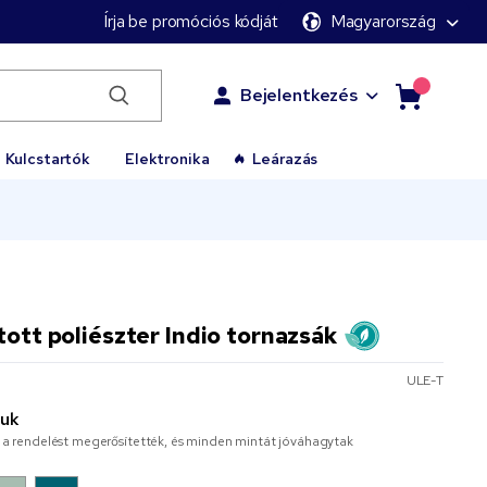
Írja be promóciós kódját
Magyarország
Bejelentkezés
Kulcstartók
Elektronika
Leárazás
tott poliészter Indio tornazsák
ULE-T
juk
or a rendelést megerősítették, és minden mintát jóváhagytak