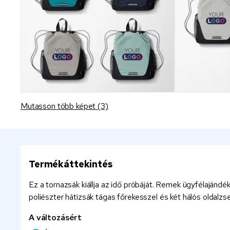
Mutasson több képet (3)
Termékáttekintés
Ez a tornazsák kiállja az idő próbáját. Remek ügyfélajánd
poliészter hátizsák tágas főrekesszel és két hálós oldalzs
A változásért