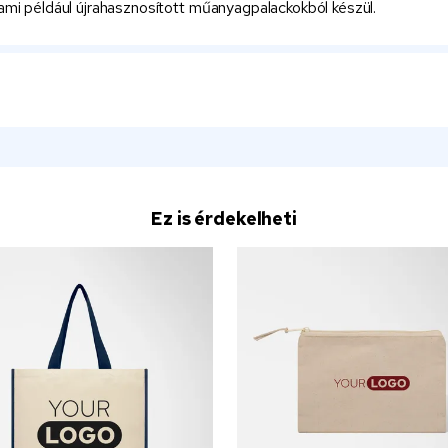
mi például újrahasznosított műanyagpalackokból készül.
Ez is érdekelheti