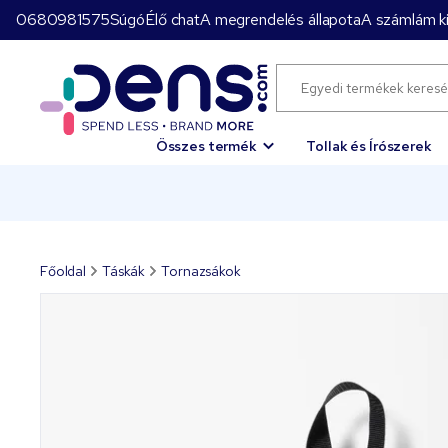
0680981575
Súgó
Élő chat
A megrendelés állapota
A számlám ki
Összes termék
Tollak és Írószerek
Főoldal
Táskák
Tornazsákok