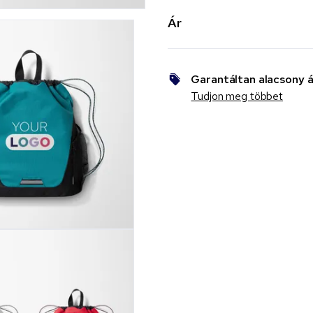
Ár
Garantáltan alacsony á
Tudjon meg többet