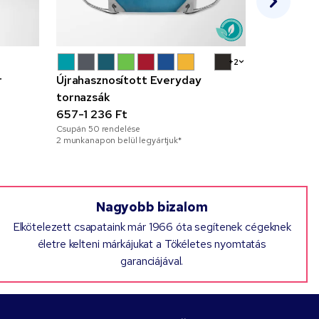
+2
r
Újrahasznosított Everyday
Színes Ze
tornazsák
szövetsza
657-1 236 Ft
689-1 018
Csupán
50
rendelése
Csupán
50
re
2 munkanapon belül legyártjuk*
2 munkanapon 
Nagyobb bizalom
Elkötelezett csapataink már 1966 óta segítenek cégeknek
életre kelteni márkájukat a Tökéletes nyomtatás
garanciájával.