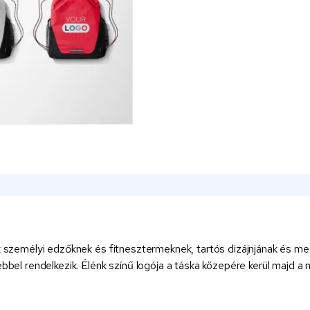
ék személyi edzőknek és fitnesztermeknek, tartós dizájnjának és m
ebbel rendelkezik. Élénk színű logója a táska közepére kerül majd a