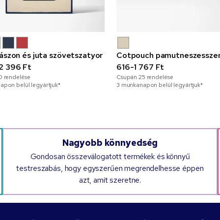
vászon és juta szövetszatyor
Cotpouch pamutneszessze
2 396 Ft
616-1 767 Ft
0
rendelése
Csupán
25
rendelése
pon belül legyártjuk*
3 munkanapon belül legyártjuk*
Nagyobb könnyedség
Gondosan összeválogatott termékek és könnyű
testreszabás, hogy egyszerűen megrendelhesse éppen
azt, amit szeretne.