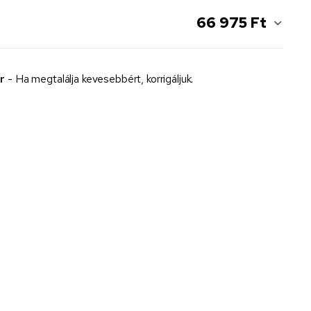
66 975 Ft
r
- Ha megtalálja kevesebbért, korrigáljuk.