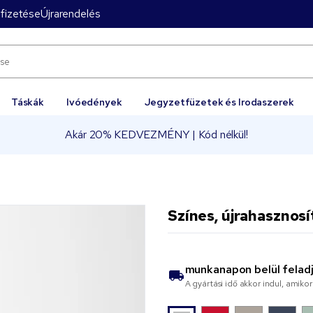
fizetése
Újrarendelés
Táskák
Ivóedények
Jegyzetfüzetek és Irodaszerek
Akár 20% KEDVEZMÉNY | Kód nélkül!
Színes, újrahasznosí
munkanapon belül felad
A gyártási idő akkor indul, amik