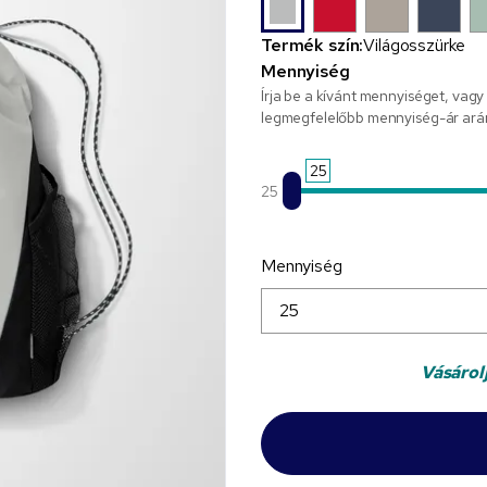
Termék szín:
Világosszürke
Mennyiség
Írja be a kívánt mennyiséget, vagy
legmegfelelőbb mennyiség-ár ará
25
25
Mennyiség
Vásárol