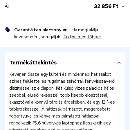
32 856 Ft
Ár
Garantáltan alacsony ár
- Ha megtalálja
kevesebbért, korrigáljuk.
Tudjon meg többet
Termékáttekintés
Keverjen össze egy kültéri és mindennapi hátizsákot
színes felülettel és rugalmas zsinórral, fényvisszaverő
díszítéssel az előlapon. Két külső vizes palackos hálós
zsebbel, elülső rekesszel, több kisebb elosztással,
akasztóval a könnyű tárolás érdekében, és egy 12 "-es
tabletrekesszel. A hátizsák párnázott, megerősített
fogantyúval és kényelmes párnázott hátlappal
rendelkezik. 15,6 hüvelykes laptophoz illeszkedik egy
párnázott zsebben a fő rekesz belsejében.