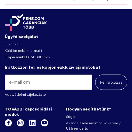
Ügyfélszolgálat
Élő chat
Küldjön nekünk e-mailt
Hívjon minket
0680981575
Iratkozzon fel, és kapjon exkluzív ajánlatokat
Feliratkozás
Adatvédelmi tájékoztató
TOVÁBBI kapcsolódási
Hogyan segíthetünk?
módok
Súgó
A rendelésem nyomon követése /
Utánrendelés