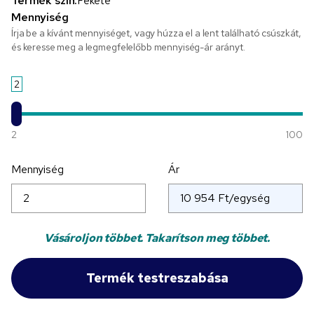
Termék szín:
Fekete
Mennyiség
Írja be a kívánt mennyiséget, vagy húzza el a lent található csúszkát,
és keresse meg a legmegfelelőbb mennyiség-ár arányt.
2
2
100
Mennyiség
Ár
Vásároljon többet. Takarítson meg többet.