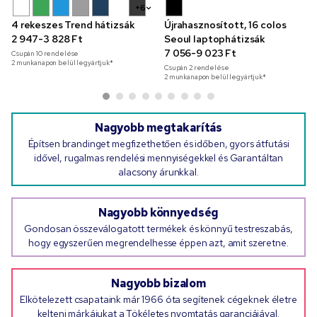
+6
4 rekeszes Trend hátizsák
Újrahasznosított, 16 colos
2 947-3 828 Ft
Seoul laptophátizsák
7 056-9 023 Ft
Csupán
10
rendelése
2 munkanapon belül legyártjuk*
Csupán
2
rendelése
2 munkanapon belül legyártjuk*
Nagyobb megtakarítás
Építsen brandinget megfizethetően és időben, gyors átfutási
idővel, rugalmas rendelési mennyiségekkel és Garantáltan
alacsony árunkkal.
Nagyobb könnyedség
Gondosan összeválogatott termékek és könnyű testreszabás,
hogy egyszerűen megrendelhesse éppen azt, amit szeretne.
Nagyobb bizalom
Elkötelezett csapataink már 1966 óta segítenek cégeknek életre
kelteni márkájukat a Tökéletes nyomtatás garanciájával.