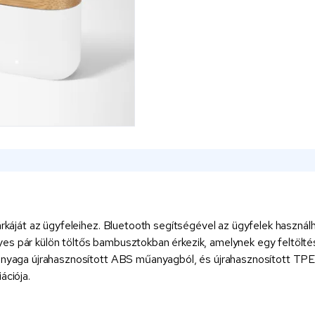
árkáját az ügyfeleihez. Bluetooth segítségével az ügyfelek használh
s pár külön töltős bambusztokban érkezik, amelynek egy feltöltésév
 anyaga újrahasznosított ABS műanyagból, és újrahasznosított TPE-
ációja.