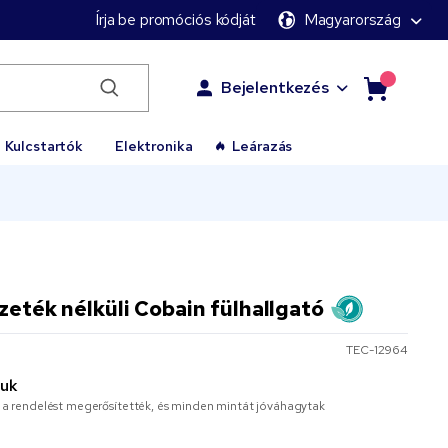
Írja be promóciós kódját
Magyarország
Bejelentkezés
Kulcstartók
Elektronika
Leárazás
zeték nélküli Cobain fülhallgató
TEC-12964
juk
or a rendelést megerősítették, és minden mintát jóváhagytak