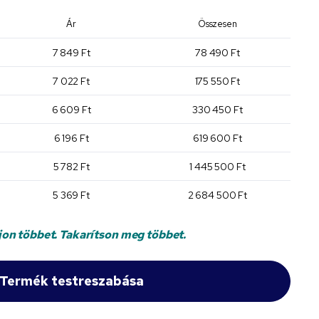
Ár
Összesen
7 849 Ft
78 490 Ft
7 022 Ft
175 550 Ft
6 609 Ft
330 450 Ft
6 196 Ft
619 600 Ft
5 782 Ft
1 445 500 Ft
5 369 Ft
2 684 500 Ft
jon többet. Takarítson meg többet.