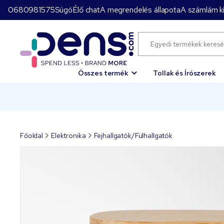
0680981575
Súgó
Élő chat
A megrendelés állapota
A számlám ki
Összes termék
Tollak és Írószerek
Főoldal
Elektronika
Fejhallgatók/Fülhallgatók