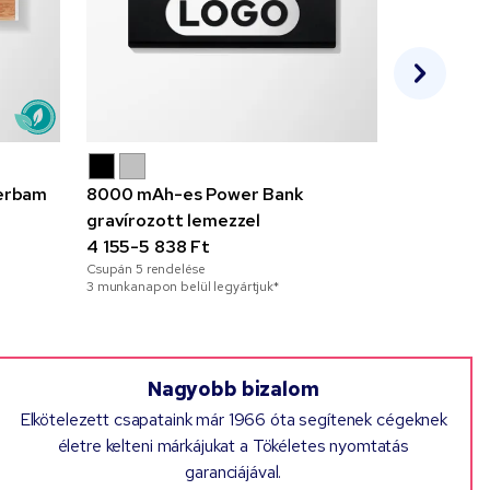
erbam
8000 mAh-es Power Bank
Gravírozo
gravírozott lemezzel
pendrive
4 155-5 838 Ft
3 192-4 2
Csupán
5
rendelése
Csupán
10
ren
3 munkanapon belül legyártjuk*
4 munkanapon 
Nagyobb bizalom
Elkötelezett csapataink már 1966 óta segítenek cégeknek
életre kelteni márkájukat a Tökéletes nyomtatás
garanciájával.