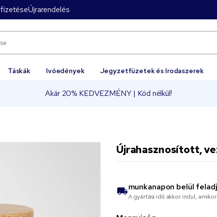
fizetése
Újrarendelés
Táskák
Ivóedények
Jegyzetfüzetek és Irodaszerek
Akár 20% KEDVEZMÉNY | Kód nélkül!
Újrahasznosított, ve
munkanapon belül felad
A gyártási idő akkor indul, amik