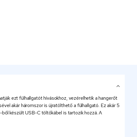
atják ezt fülhallgatót hívásokhoz, vezérelhetik a hangerőt
el akár háromszor is újratölthető a fülhallgató. Ez akár 5
ből készült USB-C töltőkábel is tartozik hozzá. A