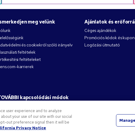
Ismerkedjen meg velünk
Ajánlatok és erőforr
ólunk
Céges ajándékok
elelősségünk
Promóciós kódok és kupo
datvédelmi és cookiekról szóló irányelv
Logózási útmutató
asználati feltételek
rtékesítési feltételeket
ens.com-karrierek
TOVÁBBI kapcsolódási módok
nce user experience and to analyze
bout your use of our site with our social
Manage
pt-out preference signal then it will be
 Company védjegyeit képezik. Minden más védjegy a jogos tulajdonosa tulajdonát képezi.
lifornia Privacy Notice