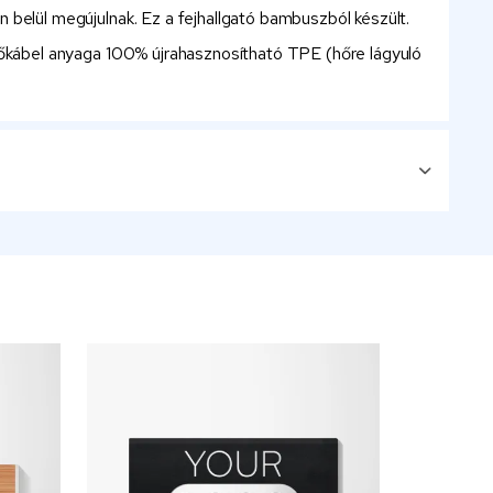
belül megújulnak. Ez a fejhallgató bambuszból készült.
tőkábel anyaga 100% újrahasznosítható TPE (hőre lágyuló