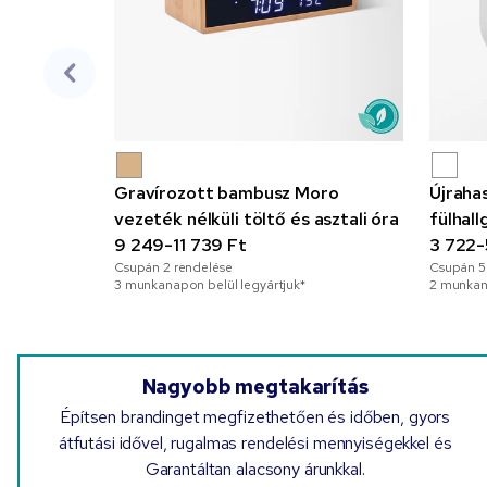
Gravírozott bambusz Moro
Újraha
vezeték nélküli töltő és asztali óra
fülhall
9 249-11 739 Ft
3 722-
Csupán
2
rendelése
Csupán
5
3 munkanapon belül legyártjuk*
2 munkana
Nagyobb megtakarítás
Építsen brandinget megfizethetően és időben, gyors
átfutási idővel, rugalmas rendelési mennyiségekkel és
Garantáltan alacsony árunkkal.