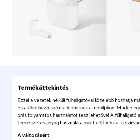
Termékáttekintés
Ezzel a vezeték nélküli fülhallgatóval közelebb hozhatja m
és a következő számra léphetnek a mobiljukon. Minden egye
órás folyamatos használatot tesz lehetővé! A fülhallgató
természetes anyag használata miatt előfordul a fa színvari
A változásért