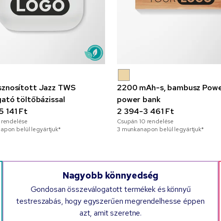
sznosított Jazz TWS
2200 mAh-s, bambusz Pow
gató töltőbázissal
power bank
5 141 Ft
2 394-3 461 Ft
rendelése
Csupán
10
rendelése
pon belül legyártjuk*
3 munkanapon belül legyártjuk*
Nagyobb könnyedség
Gondosan összeválogatott termékek és könnyű
testreszabás, hogy egyszerűen megrendelhesse éppen
azt, amit szeretne.