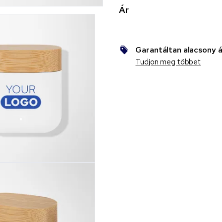
Ár
Garantáltan alacsony á
Tudjon meg többet