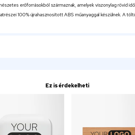
szetes erőforrásokból származnak, amelyek viszonylag rövid időn 
lkatrészei 100% újrahasznosított ABS műanyaggal készülnek. A töl
Ez is érdekelheti