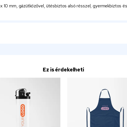
0 x 10 mm, gázütközővel, ütésbiztos alsó résszel, gyermekbiztos é
Ez is érdekelheti