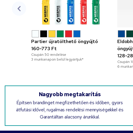
Partier újratölthető öngyújtó
Eldobh
160-773 Ft
öngyúj
Csupán
50
rendelése
128-28
3 munkanapon belül legyártjuk*
Csupán
1
6 munkan
Nagyobb megtakarítás
Építsen brandinget megfizethetően és időben, gyors
átfutási idővel, rugalmas rendelési mennyiségekkel és
Garantáltan alacsony árunkkal.