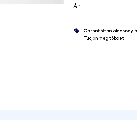
Ár
Garantáltan alacsony á
Tudjon meg többet