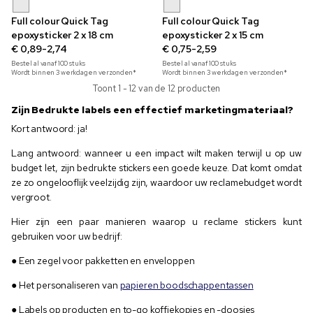
Full colour Quick Tag
Full colour Quick Tag
epoxysticker 2 x 18 cm
epoxysticker 2 x 15 cm
€ 0,89-2,74
€ 0,75-2,59
Bestel al vanaf
100
stuks
Bestel al vanaf
100
stuks
Wordt binnen 3 werkdagen verzonden*
Wordt binnen 3 werkdagen verzonden*
Toont 1 - 12 van de 12 producten
Zijn Bedrukte labels een effectief marketingmateriaal?
Kort antwoord: ja!
Lang antwoord: wanneer u een impact wilt maken terwijl u op uw
budget let, zijn bedrukte stickers een goede keuze. Dat komt omdat
ze zo ongelooflijk veelzijdig zijn, waardoor uw reclamebudget wordt
vergroot.
Hier zijn een paar manieren waarop u reclame stickers kunt
gebruiken voor uw bedrijf:
● Een zegel voor pakketten en enveloppen
● Het personaliseren van
papieren boodschappentassen
● Labels op producten en to-go koffiekopjes en -doosjes