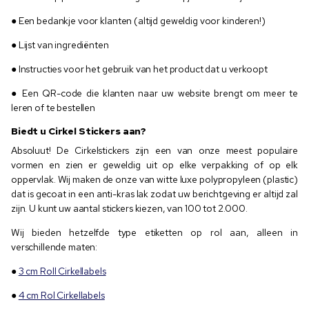
● Een bedankje voor klanten (altijd geweldig voor kinderen!)
● Lijst van ingrediënten
● Instructies voor het gebruik van het product dat u verkoopt
● Een QR-code die klanten naar uw website brengt om meer te
leren of te bestellen
Biedt u Cirkel Stickers aan?
Absoluut! De Cirkelstickers zijn een van onze meest populaire
vormen en zien er geweldig uit op elke verpakking of op elk
oppervlak. Wij maken de onze van witte luxe polypropyleen (plastic)
dat is gecoat in een anti-kras lak zodat uw berichtgeving er altijd zal
zijn. U kunt uw aantal stickers kiezen, van 100 tot 2.000.
Wij bieden hetzelfde type etiketten op rol aan, alleen in
verschillende maten:
●
3 cm Roll Cirkellabels
●
4 cm Rol Cirkellabels