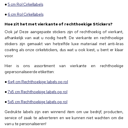
●
5 cm Rol Cirkellabels
●
6 cm Rol Cirkellabels
Hoe zit het met vierkante of rechthoekige Stickers?
Ook ja! Deze aangepaste stickers zijn of rechthoekig of vierkant,
afhankelijk van wat u nodig heeft. De vierkante en rechthoekige
stickers zijn gemaakt van hetzelfde luxe materiaal met anti-kras
coating als onze cirkelstickers, dus wat u ook kiest, u bent er klaar
voor.
Hier is ons assortiment van vierkante en rechthoekige
gepersonaliseerde etiketten:
●
6x4 cm Rechthoekige labels op rol
●
7x5 cm Rechthoekige labels op rol
●
5x5 cm Rechthoekige labels op rol
Gedrukte labels zijn een winnend item om uw bedrijf, producten,
service of zaak te adverteren en we kunnen niet wachten om die
van u te personaliseren!