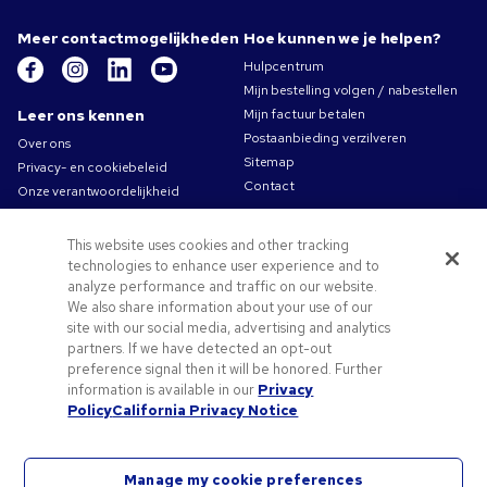
Meer contactmogelijkheden
Hoe kunnen we je helpen?
Hulpcentrum
Mijn bestelling volgen / nabestellen
Leer ons kennen
Mijn factuur betalen
Postaanbieding verzilveren
Over ons
Sitemap
Privacy- en cookiebeleid
Contact
Onze verantwoordelijkheid
Gebruiksvoorwaarden
Algemene verkoopsvoorwaarden
This website uses cookies and other tracking
Carrières bij Pens.com
technologies to enhance user experience and to
analyze performance and traffic on our website.
Aanbiedingen &
We also share information about your use of our
hulpmiddelen
site with our social media, advertising and analytics
partners. If we have detected an opt-out
Relatiegeschenken
preference signal then it will be honored. Further
Promocodes & coupons
information is available in our
Privacy
Tips voor het aanleveren van uw logo
Policy
California Privacy Notice
Manage my cookie preferences