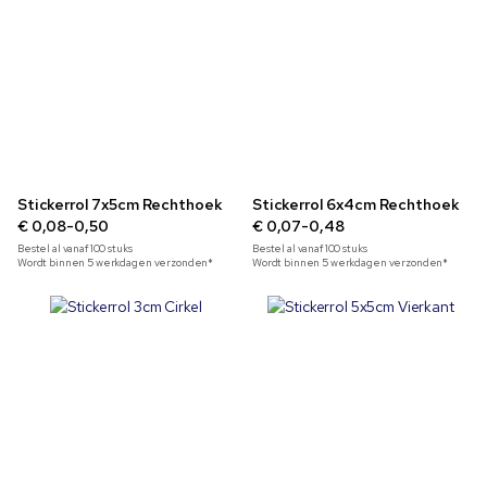
Stickerrol 7x5cm Rechthoek
Stickerrol 6x4cm Rechthoek
€ 0,08-0,50
€ 0,07-0,48
Bestel al vanaf
100
stuks
Bestel al vanaf
100
stuks
Wordt binnen 5 werkdagen verzonden*
Wordt binnen 5 werkdagen verzonden*