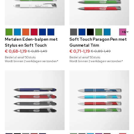
+6
Metalen Eden-balpen met
Soft Touch Paragon Pen met
Stylus en Soft Touch
Gunmetal Trim
€ 0,68-1,19
€ 0,71-1,19
€ 0,85-1,49
€ 0,89-1,49
Bestel al vanaf
50
stuks
Bestel al vanaf
50
stuks
Wordt binnen 2 werkdagen verzonden*
Wordt binnen 2 werkdagen verzonden*