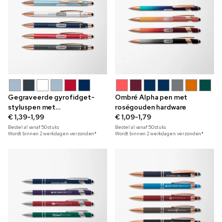
Gegraveerde gyrofidget-
Ombré Alpha pen met
styluspen met
roségouden hardware
parelmoerglans
€ 1,39-1,99
€ 1,09-1,79
Bestel al vanaf
50
stuks
Bestel al vanaf
50
stuks
Wordt binnen 2 werkdagen verzonden*
Wordt binnen 2 werkdagen verzonden*