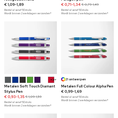
€ 1,09-1,89
€ 0,71-1,34
€ 0,79-1,49
Bestel al vanaf
50
stuks
Bestel al vanaf
50
stuks
Wordt binnen 2 werkdagen verzonden*
Wordt binnen 2 werkdagen verzonden*
21 ontwerpen
+3
Metalen Soft Touch Diamant
Metalen Full Colour Alpha Pen
Stylus Pen
€ 0,99-1,69
€ 0,93-1,35
€ 1,09-1,59
Bestel al vanaf
50
stuks
Wordt binnen 2 werkdagen verzonden*
Bestel al vanaf
50
stuks
Wordt binnen 2 werkdagen verzonden*