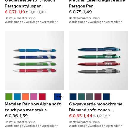
Gegraveerde soft-touch
Metalen Laser Gegraveerde
Paragon styluspen
Paragon Pen
€ 0,71-1,19
€ 0,75-1,49
€ 0,89-1,49
Bestel al vanaf
50
stuks
Bestel al vanaf
50
stuks
Wordt binnen 2 werkdagen verzonden*
Wordt binnen 2 werkdagen verzonden*
+4
Metalen Rainbow Alpha soft-
Gegraveerde monochrome
touch pen met stylus
Diamond soft-touch
€ 0,96-1,59
styluspen
€ 0,95-1,44
€ 1,12-1,69
Bestel al vanaf
50
stuks
Bestel al vanaf
50
stuks
Wordt binnen 2 werkdagen verzonden*
Wordt binnen 2 werkdagen verzonden*