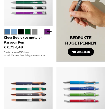
+6
BEDRUKTE
Kleur Bedrukte metalen
Paragon Pen
FIDGETPENNEN
€ 0,79-1,49
Nu winkelen
Bestel al vanaf
50
stuks
Wordt binnen 2 werkdagen verzonden*