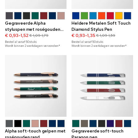
Gegraveerde Alpha
Heldere Metalen Soft Touch
styluspen met roségouden
Diamond Stylus Pen
rand
€ 0,93-1,52
€ 0,93-1,35
€ 1,09-1,79
€ 1,09-1,59
Bestel al vanaf
50
stuks
Bestel al vanaf
50
stuks
Wordt binnen 2 werkdagen verzonden*
Wordt binnen 2 werkdagen verzonden*
Alpha soft-touch gelpen met
Gegraveerde soft-touch
roségouden rand
Paragon pen