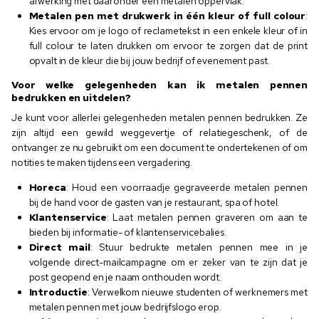
afwerking met daaronder een metalen oppervlak.
Metalen pen met drukwerk in één kleur of full colour
:
Kies ervoor om je logo of reclametekst in een enkele kleur of in
full colour te laten drukken om ervoor te zorgen dat de print
opvalt in de kleur die bij jouw bedrijf of evenement past.
Voor welke gelegenheden kan ik metalen pennen
bedrukken en uitdelen?
Je kunt voor allerlei gelegenheden metalen pennen bedrukken. Ze
zijn altijd een gewild weggevertje of relatiegeschenk, of de
ontvanger ze nu gebruikt om een document te ondertekenen of om
notities te maken tijdens een vergadering.
Horeca
: Houd een voorraadje gegraveerde metalen pennen
bij de hand voor de gasten van je restaurant, spa of hotel.
Klantenservice
: Laat metalen pennen graveren om aan te
bieden bij informatie- of klantenservicebalies.
Direct mail
: Stuur bedrukte metalen pennen mee in je
volgende direct-mailcampagne om er zeker van te zijn dat je
post geopend en je naam onthouden wordt.
Introductie
: Verwelkom nieuwe studenten of werknemers met
metalen pennen met jouw bedrijfslogo erop.