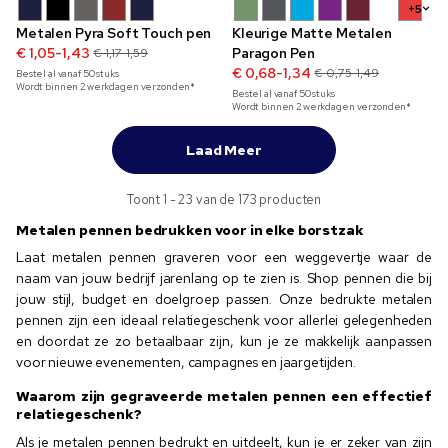
+5
Metalen Pyra Soft Touch pen
Kleurige Matte Metalen
€ 1,05-1,43
Paragon Pen
€ 1,17-1,59
€ 0,68-1,34
€ 0,75-1,49
Bestel al vanaf
50
stuks
Wordt binnen 2 werkdagen verzonden*
Bestel al vanaf
50
stuks
Wordt binnen 2 werkdagen verzonden*
Laad Meer
Toont 1 - 23 van de 173 producten
Metalen pennen bedrukken voor in elke borstzak
Laat metalen pennen graveren voor een weggevertje waar de
naam van jouw bedrijf jarenlang op te zien is. Shop pennen die bij
jouw stijl, budget en doelgroep passen. Onze bedrukte metalen
pennen zijn een ideaal relatiegeschenk voor allerlei gelegenheden
en doordat ze zo betaalbaar zijn, kun je ze makkelijk aanpassen
voor nieuwe evenementen, campagnes en jaargetijden.
Waarom zijn gegraveerde metalen pennen een effectief
relatiegeschenk?
Als je metalen pennen bedrukt en uitdeelt, kun je er zeker van zijn