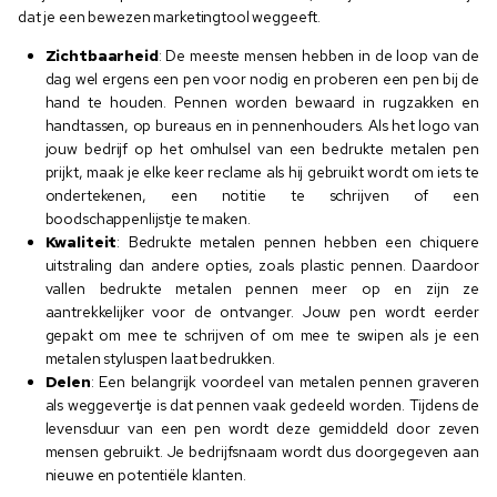
dat je een bewezen marketingtool weggeeft.
Zichtbaarheid
: De meeste mensen hebben in de loop van de
dag wel ergens een pen voor nodig en proberen een pen bij de
hand te houden. Pennen worden bewaard in rugzakken en
handtassen, op bureaus en in pennenhouders. Als het logo van
jouw bedrijf op het omhulsel van een bedrukte metalen pen
prijkt, maak je elke keer reclame als hij gebruikt wordt om iets te
ondertekenen, een notitie te schrijven of een
boodschappenlijstje te maken.
Kwaliteit
: Bedrukte metalen pennen hebben een chiquere
uitstraling dan andere opties, zoals plastic pennen. Daardoor
vallen bedrukte metalen pennen meer op en zijn ze
aantrekkelijker voor de ontvanger. Jouw pen wordt eerder
gepakt om mee te schrijven of om mee te swipen als je een
metalen styluspen laat bedrukken.
Delen
: Een belangrijk voordeel van metalen pennen graveren
als weggevertje is dat pennen vaak gedeeld worden. Tijdens de
levensduur van een pen wordt deze gemiddeld door zeven
mensen gebruikt. Je bedrijfsnaam wordt dus doorgegeven aan
nieuwe en potentiële klanten.