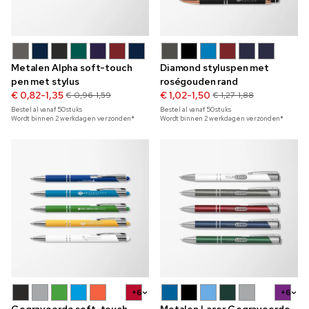
Metalen Alpha soft-touch
Diamond styluspen met
pen met stylus
roségouden rand
€ 0,82-1,35
€ 1,02-1,50
€ 0,96-1,59
€ 1,27-1,88
Bestel al vanaf
50
stuks
Bestel al vanaf
50
stuks
Wordt binnen 2 werkdagen verzonden*
Wordt binnen 2 werkdagen verzonden*
+6
+6