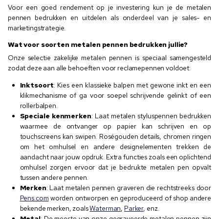
Voor een goed rendement op je investering kun je de metalen
pennen bedrukken en uitdelen als onderdeel van je sales- en
marketingstrategie.
Wat voor soorten metalen pennen bedrukken jullie?
Onze selectie zakelijke metalen pennen is speciaal samengesteld
zodat deze aan alle behoeften voor reclamepennen voldoet:
Inktsoort
: Kies een klassieke balpen met gewone inkt en een
klikmechanisme of ga voor soepel schrijvende gelinkt of een
rollerbalpen.
Speciale kenmerken
: Laat metalen styluspennen bedrukken
waarmee de ontvanger op papier kan schrijven en op
touchscreens kan swipen. Roségouden details, chromen ringen
om het omhulsel en andere designelementen trekken de
aandacht naar jouw opdruk. Extra functies zoals een oplichtend
omhulsel zorgen ervoor dat je bedrukte metalen pen opvalt
tussen andere pennen.
Merken
: Laat metalen pennen graveren die rechtstreeks door
Pens.com
worden ontworpen en geproduceerd of shop andere
bekende merken, zoals
Waterman
,
Parker
, enz.
Metal
: De meeste van onze gegraveerde metalen pennen zijn