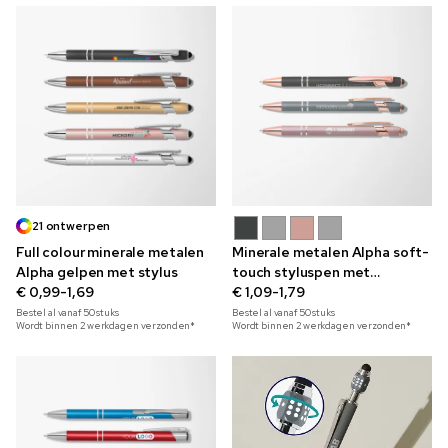
21 ontwerpen
Full colour minerale metalen
Minerale metalen Alpha soft-
Alpha gelpen met stylus
touch styluspen met
€ 0,99-1,69
roségouden rand
€ 1,09-1,79
Bestel al vanaf
50
stuks
Bestel al vanaf
50
stuks
Wordt binnen 2 werkdagen verzonden*
Wordt binnen 2 werkdagen verzonden*