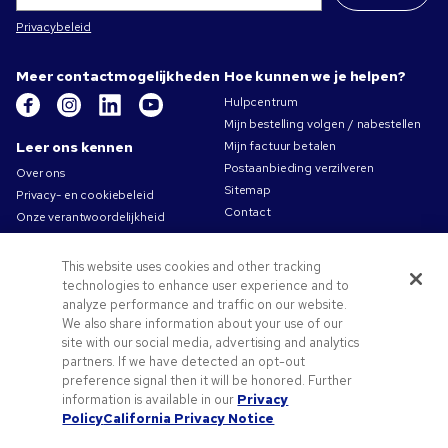
Privacybeleid
Meer contactmogelijkheden
Hoe kunnen we je helpen?
Hulpcentrum
Mijn bestelling volgen / nabestellen
Leer ons kennen
Mijn factuur betalen
Postaanbieding verzilveren
Over ons
Sitemap
Privacy- en cookiebeleid
Contact
Onze verantwoordelijkheid
Gebruiksvoorwaarden
Algemene verkoopsvoorwaarden
This website uses cookies and other tracking
Carrières bij Pens.com
technologies to enhance user experience and to
analyze performance and traffic on our website.
Aanbiedingen &
We also share information about your use of our
hulpmiddelen
site with our social media, advertising and analytics
Relatiegeschenken
partners. If we have detected an opt-out
preference signal then it will be honored. Further
Promocodes & coupons
information is available in our
Privacy
Tips voor het aanleveren van uw logo
Policy
California Privacy Notice