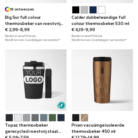
18 ontwerpen
Big Sur full colour
Calder dubbelwandige full
thermosbeker van roestvrij
colour thermosbeker 530 ml
staal 470 ml
€ 2,99-8,99
€ 6,19-9,99
Bestel al vanaf
10
stuks
Bestel al vanaf
10
stuks
Wordt binnen 2 werkdagen verzonden*
Wordt binnen 2 werkdagen verzonden*
Topaz thermosbeker
Prism vacuümgeïsoleerde
gerecycled roestvrij staal
thermosbeker 450 ml
350 ml
€ 5,09-7,59
€ 12,79-14,99