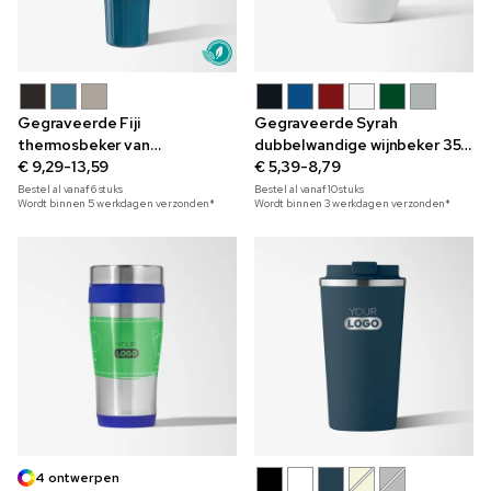
Gegraveerde Fiji
Gegraveerde Syrah
thermosbeker van
dubbelwandige wijnbeker 350
gerecycled roestvrij staal
€ 9,29-13,59
ml
€ 5,39-8,79
890 ml
Bestel al vanaf
6
stuks
Bestel al vanaf
10
stuks
Wordt binnen 5 werkdagen verzonden*
Wordt binnen 3 werkdagen verzonden*
4 ontwerpen