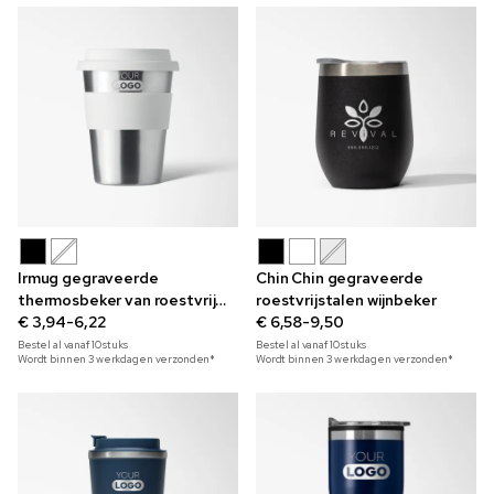
Irmug gegraveerde
Chin Chin gegraveerde
thermosbeker van roestvrij
roestvrijstalen wijnbeker
staal 350 ml
€ 3,94-6,22
€ 6,58-9,50
Bestel al vanaf
10
stuks
Bestel al vanaf
10
stuks
Wordt binnen 3 werkdagen verzonden*
Wordt binnen 3 werkdagen verzonden*