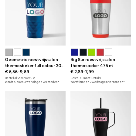
Geometric roestvrijstalen
Big Sur roestvrijstalen
thermosbeker full colour 300
thermosbeker 475 ml
ml
€ 6,56-9,69
€ 2,89-7,99
Bestel al vanaf
10
stuks
Bestel al vanaf
10
stuks
Wordt binnen 3 werkdagen verzonden*
Wordt binnen 2 werkdagen verzonden*