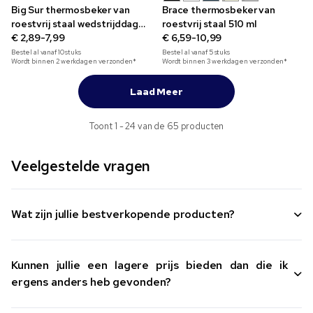
Big Sur thermosbeker van
Brace thermosbeker van
roestvrij staal wedstrijddag
roestvrij staal 510 ml
475 ml
€ 2,89-7,99
€ 6,59-10,99
Bestel al vanaf
10
stuks
Bestel al vanaf
5
stuks
Wordt binnen 2 werkdagen verzonden*
Wordt binnen 3 werkdagen verzonden*
Laad Meer
Toont 1 - 24 van de 65 producten
Veelgestelde vragen
Wat zijn jullie bestverkopende producten?
Kunnen jullie een lagere prijs bieden dan die ik
ergens anders heb gevonden?