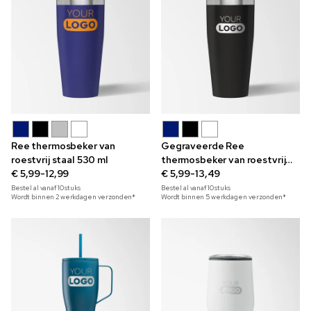
Ree thermosbeker van
Gegraveerde Ree
roestvrij staal 530 ml
thermosbeker van roestvrij
€ 5,99-12,99
staal 530 ml
€ 5,99-13,49
Bestel al vanaf
10
stuks
Bestel al vanaf
10
stuks
Wordt binnen 2 werkdagen verzonden*
Wordt binnen 5 werkdagen verzonden*