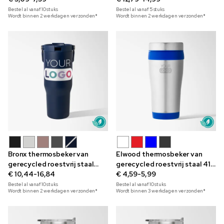
Bestel al vanaf
10
stuks
Bestel al vanaf
5
stuks
Wordt binnen 2 werkdagen verzonden*
Wordt binnen 2 werkdagen verzonden*
Bronx thermosbeker van
Elwood thermosbeker van
gerecycled roestvrij staal
gerecycled roestvrij staal 410
900 ml
€ 10,44-16,84
ml
€ 4,59-5,99
Bestel al vanaf
10
stuks
Bestel al vanaf
10
stuks
Wordt binnen 2 werkdagen verzonden*
Wordt binnen 3 werkdagen verzonden*