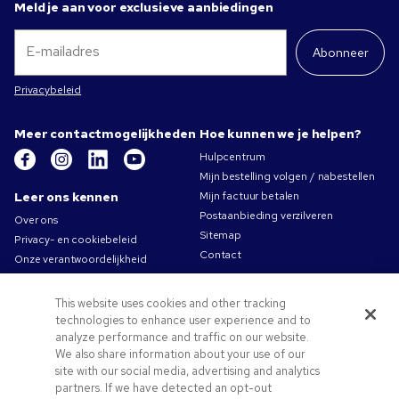
Meld je aan voor exclusieve aanbiedingen
Abonneer
Privacybeleid
Meer contactmogelijkheden
Hoe kunnen we je helpen?
Hulpcentrum
Mijn bestelling volgen / nabestellen
Leer ons kennen
Mijn factuur betalen
Postaanbieding verzilveren
Over ons
Sitemap
Privacy- en cookiebeleid
Contact
Onze verantwoordelijkheid
Gebruiksvoorwaarden
Algemene verkoopsvoorwaarden
This website uses cookies and other tracking
Carrières bij Pens.com
technologies to enhance user experience and to
analyze performance and traffic on our website.
Aanbiedingen &
We also share information about your use of our
hulpmiddelen
site with our social media, advertising and analytics
Relatiegeschenken
partners. If we have detected an opt-out