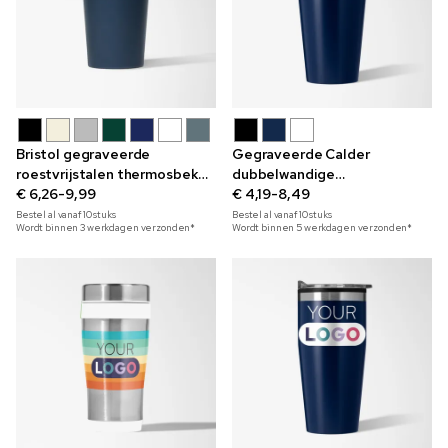
Bristol gegraveerde
Gegraveerde Calder
roestvrijstalen thermosbeker
dubbelwandige
350 ml
€ 6,26-9,99
thermosbeker 530 ml
€ 4,19-8,49
Bestel al vanaf
10
stuks
Bestel al vanaf
10
stuks
Wordt binnen 3 werkdagen verzonden*
Wordt binnen 5 werkdagen verzonden*