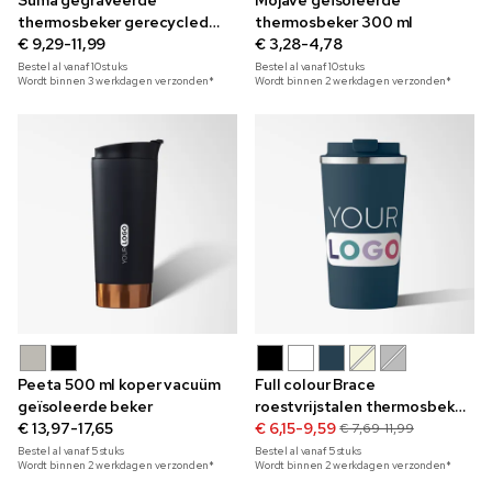
Suma gegraveerde
Mojave geïsoleerde
thermosbeker gerecycled
thermosbeker 300 ml
roestvrij staal 1,2 liter
€ 9,29-11,99
€ 3,28-4,78
Bestel al vanaf
10
stuks
Bestel al vanaf
10
stuks
Wordt binnen 3 werkdagen verzonden*
Wordt binnen 2 werkdagen verzonden*
Peeta 500 ml koper vacuüm
Full colour Brace
geïsoleerde beker
roestvrijstalen thermosbeker
€ 13,97-17,65
510 ml
€ 6,15-9,59
€ 7,69-11,99
Bestel al vanaf
5
stuks
Bestel al vanaf
5
stuks
Wordt binnen 2 werkdagen verzonden*
Wordt binnen 2 werkdagen verzonden*