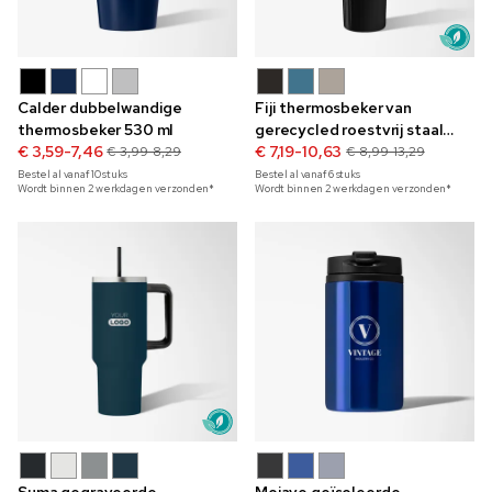
Calder dubbelwandige
Fiji thermosbeker van
thermosbeker 530 ml
gerecycled roestvrij staal
€ 3,59-7,46
890 ml
€ 7,19-10,63
€ 3,99-8,29
€ 8,99-13,29
Bestel al vanaf
10
stuks
Bestel al vanaf
6
stuks
Wordt binnen 2 werkdagen verzonden*
Wordt binnen 2 werkdagen verzonden*