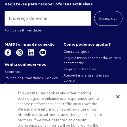
Registe-se para receber ofertas exclusivas
Subscreva
Politica de Privacidade
MAIS formas de conexão
Como podemos ajudar?
Centro de ajuda
Seguir a minha encomenda/Voltar a
encomendar
Venha conhecer-nos
Pagar a minha fatura
Sobre nós
Aproveitar oferta enviada por
Política de Privacidade e Cookies
correio
A nossa responsabilidade
Mapa do site
Condições de utilização
This website uses cookies and other tracking
Contacte-nos
Termos de venda
technologies to enhance user experience and to
Carreiras na Pens.com
analyze performance and traffic on our website.
We also share information about your use of our
Ofertas e recursos
site with our social media, advertising and analytics
partners. If we have detected an opt-out
Produtos promocionais
preference signal then it will be honored. Further
Códigos promocionais e cupões