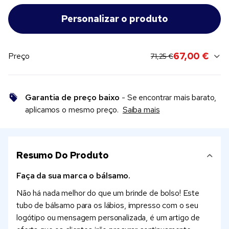
original price:
current sale price:
67,00 €
Preço
71,25 €
Garantia de preço baixo
- Se encontrar mais barato,
aplicamos o mesmo preço.
Saiba mais
Resumo Do Produto
Faça da sua marca o bálsamo.
Não há nada melhor do que um brinde de bolso! Este
tubo de bálsamo para os lábios, impresso com o seu
logótipo ou mensagem personalizada, é um artigo de