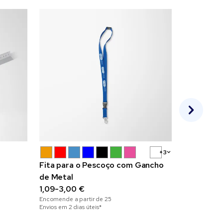
+3
Fita para o Pescoço com Gancho
Caderno 
de Metal
espiral
1,09-3,00 €
1,99-2,89
Encomende a partir de
25
Encomende a 
Envios em 2 dias úteis*
Envios em 6 di