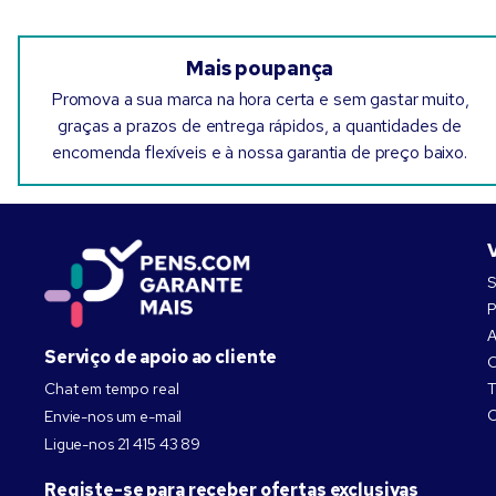
Mais poupança
Promova a sua marca na hora certa e sem gastar muito,
graças a prazos de entrega rápidos, a quantidades de
encomenda flexíveis e à nossa garantia de preço baixo.
S
P
A
Serviço de apoio ao cliente
C
Chat em tempo real
T
C
Envie-nos um e-mail
Ligue-nos
21 415 43 89
Registe-se para receber ofertas exclusivas