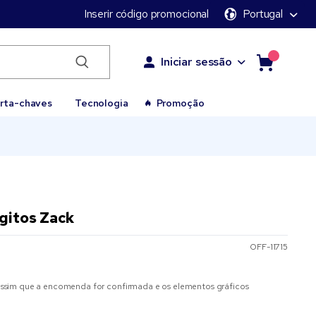
Inserir código promocional
Portugal
Iniciar sessão
rta-chaves
Tecnologia
Promoção
ígitos Zack
OFF-11715
sim que a encomenda for confirmada e os elementos gráficos