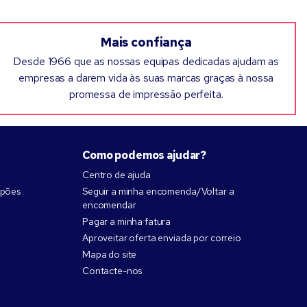
Mais confiança
Desde 1966 que as nossas equipas dedicadas ajudam as
empresas a darem vida às suas marcas graças à nossa
promessa de impressão perfeita.
Como podemos ajudar?
Centro de ajuda
upões
Seguir a minha encomenda/Voltar a
encomendar
Pagar a minha fatura
Aproveitar oferta enviada por correio
Mapa do site
Contacte-nos