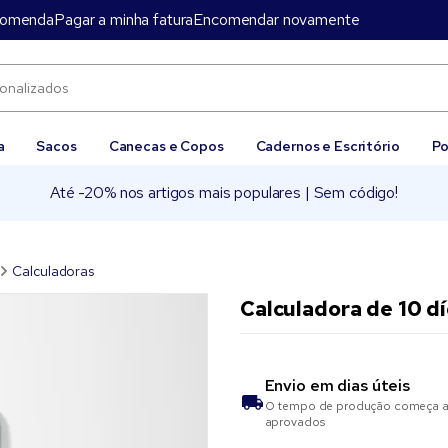
comenda
Pagar a minha fatura
Encomendar novamente
a
Sacos
Canecas e Copos
Cadernos e Escritório
Po
Até -20% nos artigos mais populares | Sem código!
Calculadoras
Calculadora de 10 d
Envio em
dias úteis
O tempo de produção começa as
aprovados