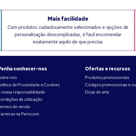
Mais facilidade
Com produtos cuidadosamente selecionados e opções de
personalização descomplicadas, é fácil encomendar
exatamente aquilo de que precisa.
Venha conhecer-nos
Ofertas e recursos
obre nós
Produtos promocionais
olítica de Privacidade e Cookies
Códigos promocionais e c
 nossa responsabilidade
Dicas de arte
ondições de utilização
ermos de venda
arreiras na Pens.com