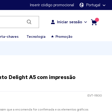
Inserir código promocional
Portugal
Iniciar sessão
rta-chaves
Tecnologia
Promoção
nto Delight A5 com impressão
EVT-11930
sim que a encomenda for confirmada e os elementos gráficos