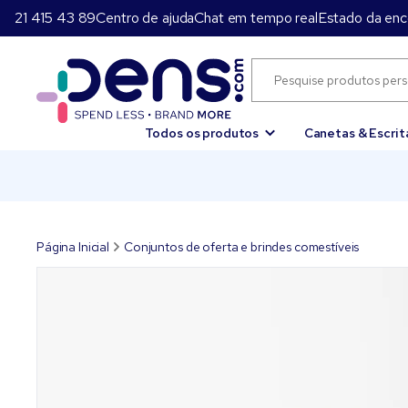
21 415 43 89
Centro de ajuda
Chat em tempo real
Estado da en
Todos os produtos
Canetas & Escrit
Página Inicial
Conjuntos de oferta e brindes comestíveis