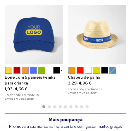
+2
Boné com 5 painéis Feniks
Chapéu de palha
para criança
3,29-4,96 €
1,93-4,66 €
Encomende a partir de
10
Envios em 2 dias úteis*
Encomende a partir de
25
Envios em 2 dias úteis*
Mais poupança
Promova a sua marca na hora certa e sem gastar muito, graças