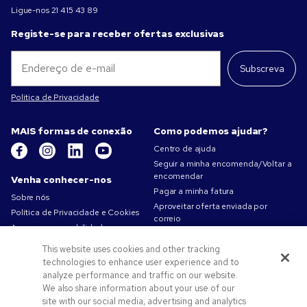
Ligue-nos
21 415 43 89
Registe-se para receber ofertas exclusivas
Subscreva
Politica de Privacidade
MAIS formas de conexão
Como podemos ajudar?
Centro de ajuda
Seguir a minha encomenda/Voltar a
encomendar
Venha conhecer-nos
Pagar a minha fatura
Sobre nós
Aproveitar oferta enviada por
Política de Privacidade e Cookies
correio
A nossa responsabilidade
Mapa do site
Condições de utilização
This website uses cookies and other tracking
Contacte-nos
Termos de venda
technologies to enhance user experience and to
Carreiras na Pens.com
analyze performance and traffic on our website.
We also share information about your use of our
Ofertas e recursos
site with our social media, advertising and analytics