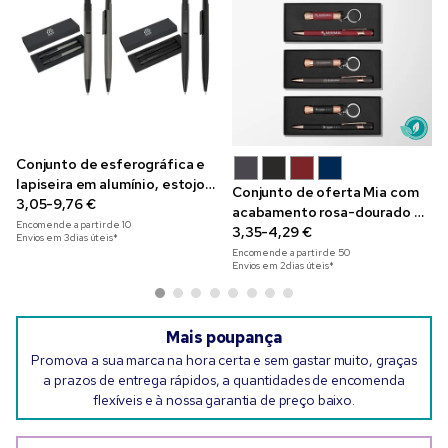
Conjunto de esferográfica e
lapiseira em alumínio, estojo
Conjunto de oferta Mia com
de oferta
3,05-9,76 €
acabamento rosa-dourado e
Encomende a partir de
10
caixa de agradecimento
3,35-4,29 €
Envios em 3 dias úteis*
Encomende a partir de
50
Envios em 2 dias úteis*
Mais poupança
Promova a sua marca na hora certa e sem gastar muito, graças
a prazos de entrega rápidos, a quantidades de encomenda
flexíveis e à nossa garantia de preço baixo.