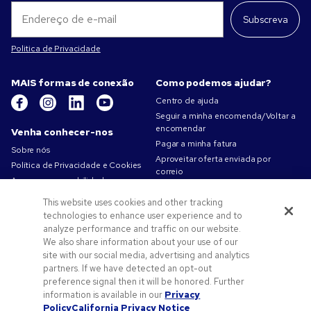
Subscreva
Politica de Privacidade
MAIS formas de conexão
Como podemos ajudar?
Centro de ajuda
Seguir a minha encomenda/Voltar a
encomendar
Venha conhecer-nos
Pagar a minha fatura
Sobre nós
Aproveitar oferta enviada por
Política de Privacidade e Cookies
correio
A nossa responsabilidade
Mapa do site
Condições de utilização
This website uses cookies and other tracking
Contacte-nos
Termos de venda
technologies to enhance user experience and to
Carreiras na Pens.com
analyze performance and traffic on our website.
We also share information about your use of our
Ofertas e recursos
site with our social media, advertising and analytics
partners. If we have detected an opt-out
Produtos promocionais
preference signal then it will be honored. Further
Códigos promocionais e cupões
information is available in our
Privacy
Dicas de arte
Policy
California Privacy Notice