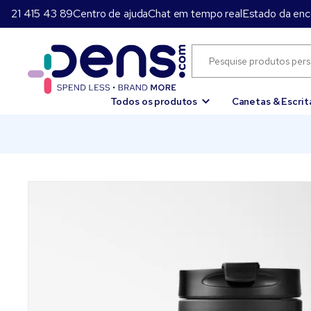
21 415 43 89
Centro de ajuda
Chat em tempo real
Estado da en
Todos os produtos
Canetas & Escrit