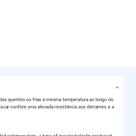
bidas quentes ou frias à mesma temperatura ao longo do
roscar confere uma elevada resistência aos derrames e a
led polypropylene, a type of recycled plastic produced