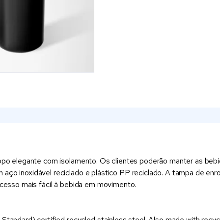
e copo elegante com isolamento. Os clientes poderão manter as be
 aço inoxidável reciclado e plástico PP reciclado. A tampa de en
 acesso mais fácil à bebida em movimento.
tandard) certified recycled stainless steel. Also made with recyc