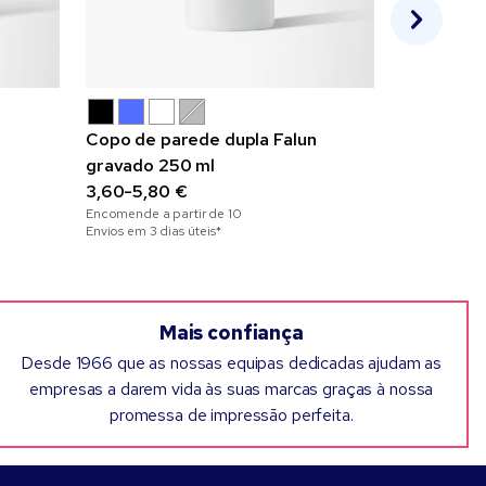
Copo de parede dupla Falun
Copo Brist
gravado 250 ml
gravado 3
3,60-5,80 €
6,26-9,99
Encomende a partir de
10
Encomende a 
Envios em 3 dias úteis*
Envios em 3 di
Mais confiança
Desde 1966 que as nossas equipas dedicadas ajudam as
empresas a darem vida às suas marcas graças à nossa
promessa de impressão perfeita.