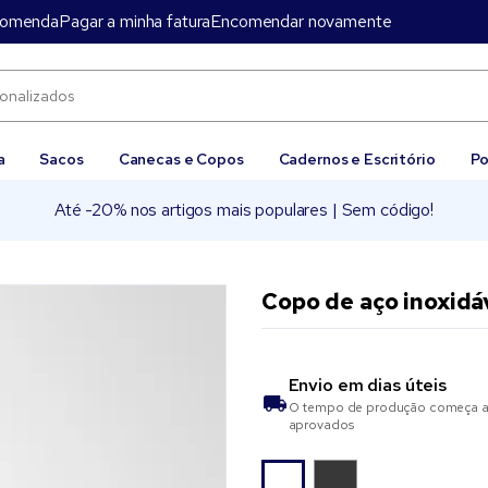
comenda
Pagar a minha fatura
Encomendar novamente
a
Sacos
Canecas e Copos
Cadernos e Escritório
Po
Até -20% nos artigos mais populares | Sem código!
Copo de aço inoxidá
Envio em
dias úteis
O tempo de produção começa as
aprovados