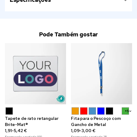
Pode Também gostar
+5
Tapete de rato retangular
Fita para o Pescoço com
Brite-Mat®
Gancho de Metal
1,91-5,42 €
1,09-3,00 €
Encomende a partir de
100
Encomende a partir de
25