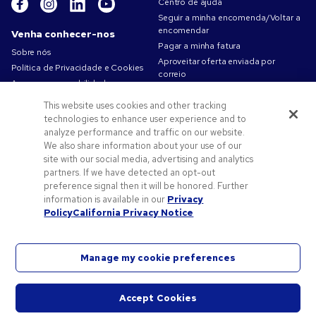
Centro de ajuda
Seguir a minha encomenda/Voltar a
encomendar
Venha conhecer-nos
Pagar a minha fatura
Sobre nós
Aproveitar oferta enviada por
Política de Privacidade e Cookies
correio
A nossa responsabilidade
Mapa do site
Condições de utilização
This website uses cookies and other tracking
Contacte-nos
Termos de venda
technologies to enhance user experience and to
Carreiras na Pens.com
analyze performance and traffic on our website.
We also share information about your use of our
Ofertas e recursos
site with our social media, advertising and analytics
partners. If we have detected an opt-out
Produtos promocionais
preference signal then it will be honored. Further
Códigos promocionais e cupões
information is available in our
Privacy
Dicas de arte
Policy
California Privacy Notice
Manage my cookie preferences
©2026 National Pen Company. Todos os direitos reservados. Pens.com e o respetivo logótipo
Accept Cookies
são marcas registadas da empresa National Pen. Todas as restantes marcas registadas são
Iniciar
propriedade dos respetivos proprietários.
chat