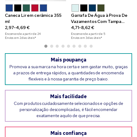
Caneca Lir em cerâmica 355
Garrafa De Água à Prova De
ml
Vazamentos Com Tampa
2,97-4,69 €
Metálica
4,71-8,62 €
Encomende a partir de
24
Encomende a partir de
5
Envios em 2 dias úteis*
Envios em 3 dias úteis*
Mais poupança
Promova a sua marca na hora certa e sem gastar muito, graças
a prazos de entrega rápidos, a quantidades de encomenda
flexíveis e à nossa garantia de preço baixo.
Mais facilidade
Com produtos cuidadosamente selecionados e opções de
personalização descomplicadas, é fácil encomendar
exatamente aquilo de que precisa.
Mais confiança