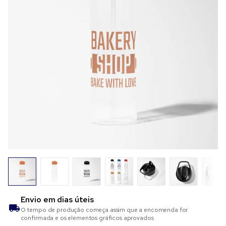
Envio em
dias úteis
O tempo de produção começa assim que a encomenda for
confirmada e os elementos gráficos aprovados