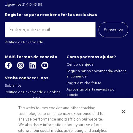
Ligue-nos
21 415 43 89
Registe-se para receber ofertas exclusivas
Subscreva
Politica de Privacidade
MAIS formas de conexão
Como podemos ajudar?
Centro de ajuda
Seguir a minha encomenda/Voltar a
encomendar
Venha conhecer-nos
Pagar a minha fatura
Sobre nós
Aproveitar oferta enviada por
Política de Privacidade e Cookies
correio
A nossa responsabilidade
Mapa do site
Condições de utilização
This website uses cookies and other tracking
Contacte-nos
Termos de venda
technologies to enhance user experience and to
Carreiras na Pens.com
analyze performance and traffic on our website.
We also share information about your use of our
Ofertas e recursos
site with our social media, advertising and analytics