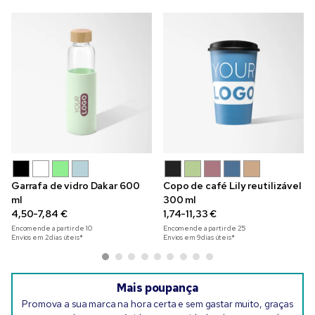
Garrafa de vidro Dakar 600
Copo de café Lily reutilizável
ml
300 ml
4,50-7,84 €
1,74-11,33 €
Encomende a partir de
10
Encomende a partir de
25
Envios em 2 dias úteis*
Envios em 9 dias úteis*
Mais poupança
Promova a sua marca na hora certa e sem gastar muito, graças