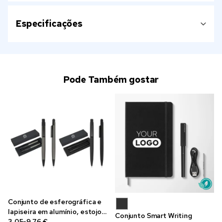
Especificações
Pode Também gostar
Conjunto de esferográfica e
lapiseira em alumínio, estojo
Conjunto Smart Writing
de oferta
3,05-9,76 €