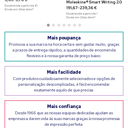
Moleskine® Smart Writing 2.0
Encomende a partir de
10
191,67-239,36 €
Envios em 3 dias úteis*
Encomende a partir de
1
Envios em 2 dias úteis*
Mais poupança
Promova a sua marca na hora certa e sem gastar muito, graças
a prazos de entrega rápidos, a quantidades de encomenda
flexíveis e à nossa garantia de preço baixo.
Mais facilidade
Com produtos cuidadosamente selecionados e opções de
personalização descomplicadas, é fácil encomendar
exatamente aquilo de que precisa.
Mais confiança
Desde 1966 que as nossas equipas dedicadas ajudam as
empresas a darem vida às suas marcas graças à nossa promessa
de impressão perfeita.