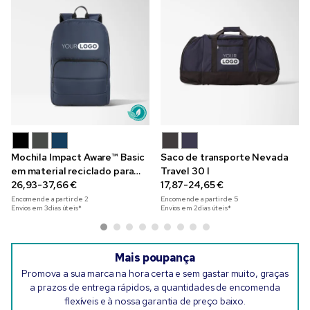
Mochila Impact Aware™ Basic
Saco de transporte Nevada
em material reciclado para
Travel 30 l
computador portátil de 15,6"
26,93-37,66 €
17,87-24,65 €
Encomende a partir de
2
Encomende a partir de
5
Envios em 3 dias úteis*
Envios em 2 dias úteis*
Mais poupança
Promova a sua marca na hora certa e sem gastar muito, graças
a prazos de entrega rápidos, a quantidades de encomenda
flexíveis e à nossa garantia de preço baixo.