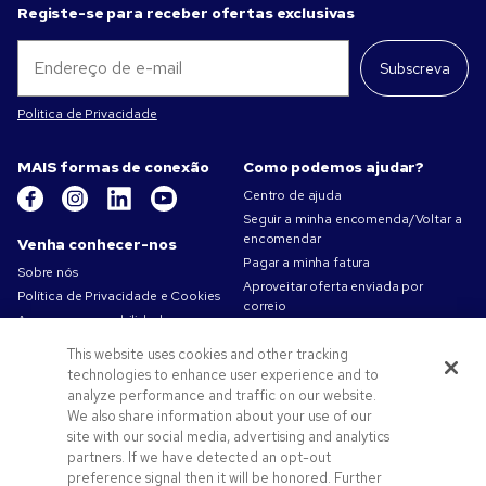
Registe-se para receber ofertas exclusivas
Subscreva
Politica de Privacidade
MAIS formas de conexão
Como podemos ajudar?
Centro de ajuda
Seguir a minha encomenda/Voltar a
encomendar
Venha conhecer-nos
Pagar a minha fatura
Sobre nós
Aproveitar oferta enviada por
Política de Privacidade e Cookies
correio
A nossa responsabilidade
Mapa do site
Condições de utilização
This website uses cookies and other tracking
Contacte-nos
Termos de venda
technologies to enhance user experience and to
Carreiras na Pens.com
analyze performance and traffic on our website.
We also share information about your use of our
Ofertas e recursos
site with our social media, advertising and analytics
partners. If we have detected an opt-out
Produtos promocionais
preference signal then it will be honored. Further
Códigos promocionais e cupões