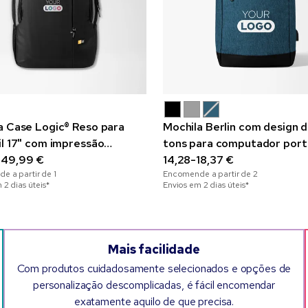
a Case Logic® Reso para
Mochila Berlin com design d
il 17" com impressão
tons para computador portá
omática
-49,99 €
13"
14,28-18,37 €
e a partir de
1
Encomende a partir de
2
 2 dias úteis*
Envios em 2 dias úteis*
Mais facilidade
Com produtos cuidadosamente selecionados e opções de
personalização descomplicadas, é fácil encomendar
exatamente aquilo de que precisa.