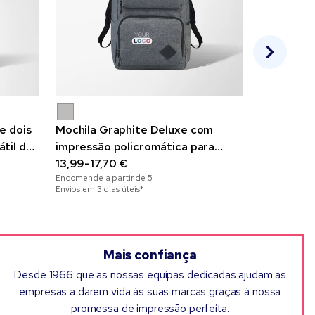
e dois
Mochila Graphite Deluxe com
Saco com 
til de
impressão policromática para
1,13-2,75 
Encomende a 
portátil de 15,6"
13,99-17,70 €
Envios em 2 di
Encomende a partir de
5
Envios em 3 dias úteis*
Mais confiança
Desde 1966 que as nossas equipas dedicadas ajudam as
empresas a darem vida às suas marcas graças à nossa
promessa de impressão perfeita.