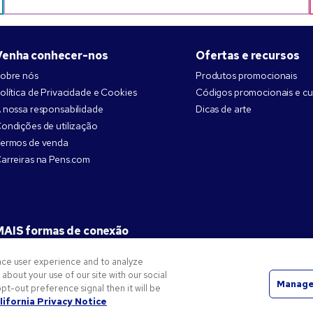
Venha conhecer-nos
Ofertas e recursos
obre nós
Produtos promocionais
olítica de Privacidade e Cookies
Códigos promocionais e c
 nossa responsabilidade
Dicas de arte
ondições de utilização
ermos de venda
arreiras na Pens.com
MAIS formas de conexão
nce user experience and to analyze
bout your use of our site with our social
Manage
pt-out preference signal then it will be
são marcas registadas da empresa National Pen. Todas as restantes marcas registadas são propriedade
lifornia Privacy Notice