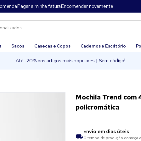
comenda
Pagar a minha fatura
Encomendar novamente
a
Sacos
Canecas e Copos
Cadernos e Escritório
Po
Até -20% nos artigos mais populares | Sem código!
Mochila Trend com 
policromática
Envio em
dias úteis
O tempo de produção começa as