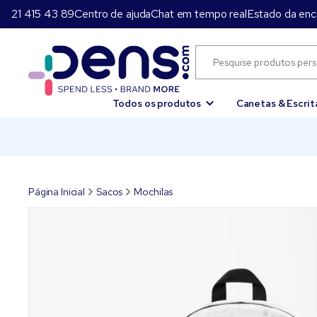
21 415 43 89
Centro de ajuda
Chat em tempo real
Estado da en
Todos os produtos
Canetas & Escrit
Página Inicial
Sacos
Mochilas