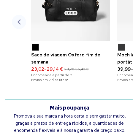
Saco de viagem Oxford fim de
Mochil
semana
portát
23,02-29,14 €
policr
39,99
28,78-36,43 €
Encomende a partir de
2
Encomend
Envios em 2 dias úteis*
Envios em
Mais poupança
Promova a sua marca na hora certa e sem gastar muito,
graças a prazos de entrega rápidos, a quantidades de
encomenda flexíveis e à nossa garantia de preço baixo.