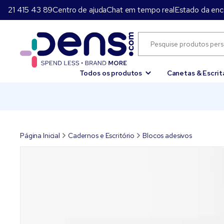
21 415 43 89
Centro de ajuda
Chat em tempo real
Estado da en
Todos os produtos
Canetas & Escrit
Página Inicial
Cadernos e Escritório
Blocos adesivos