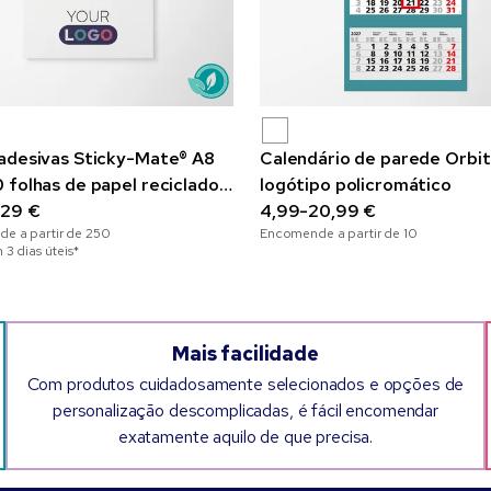
adesivas Sticky-Mate® A8
Calendário de parede Orbi
 folhas de papel reciclado
logótipo policromático
essão policromática
,29 €
4,99-20,99 €
e a partir de
250
Encomende a partir de
10
 3 dias úteis*
Mais facilidade
Com produtos cuidadosamente selecionados e opções de
personalização descomplicadas, é fácil encomendar
exatamente aquilo de que precisa.