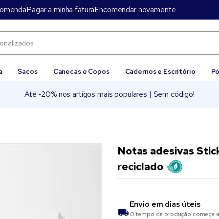
comenda
Pagar a minha fatura
Encomendar novamente
a
Sacos
Canecas e Copos
Cadernos e Escritório
Po
Até -20% nos artigos mais populares | Sem código!
Notas adesivas Stic
reciclado
Envio em
dias úteis
O tempo de produção começa as