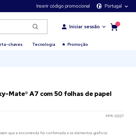
Inserir código promocional
Portugal
Iniciar sessão
rta-chaves
Tecnologia
Promoção
ky-Mate® A7 com 50 folhas de papel
PPR-12327
sim que a encomenda for confirmada e os elementos gráficos