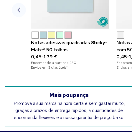
Notas adesivas quadradas Sticky-
Notas 
Mate® 50 folhas
com 50
0,45-1,39 €
e impr
0,45-1
Encomende a partir de
250
Encomend
Envios em 3 dias úteis*
Envios em
Mais poupança
Promova a sua marca na hora certa e sem gastar muito,
graças a prazos de entrega rápidos, a quantidades de
encomenda flexíveis e à nossa garantia de preço baixo.