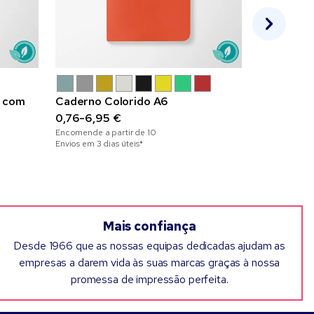
Rolo de Et
0,04-0,46
t com
Caderno Colorido A6
Encomende a 
0,76-6,95 €
Envios em 5 di
Encomende a partir de
10
Envios em 3 dias úteis*
Mais confiança
Desde 1966 que as nossas equipas dedicadas ajudam as
empresas a darem vida às suas marcas graças à nossa
promessa de impressão perfeita.