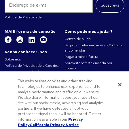
Subscreva
Politica de Privacidade
MAIS formas de conexão
Como podemos ajudar?
Centro de ajuda
Seguir a minha encomenda/Voltar a
encomendar
Venha conhecer-nos
Pagar a minha fatura
Sobre nós
Aproveitar oferta enviada por
Política de Privacidade e Cookies
correio
A nossa responsabilidade
Mapa do site
Condições de utilização
This website uses cookies and other tracking
Contacte-nos
Termos de venda
technologies to enhance user experience and to
Carreiras na Pens.com
analyze performance and traffic on our website.
We also share information about your use of our
Ofertas e recursos
site with our social media, advertising and analytics
partners. If we have detected an opt-out
Produtos promocionais
preference signal then it will be honored. Further
Códigos promocionais e cupões
information is available in our
Privacy
Dicas de arte
Policy
California Privacy Notice