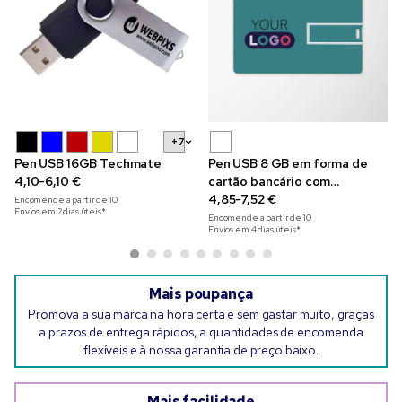
+7
Pen USB 16GB Techmate
Pen USB 8 GB em forma de
4,10-6,10 €
cartão bancário com
impressão policromática
4,85-7,52 €
Encomende a partir de
10
Envios em 2 dias úteis*
Encomende a partir de
10
Envios em 4 dias úteis*
Mais poupança
Promova a sua marca na hora certa e sem gastar muito, graças
a prazos de entrega rápidos, a quantidades de encomenda
flexíveis e à nossa garantia de preço baixo.
Mais facilidade