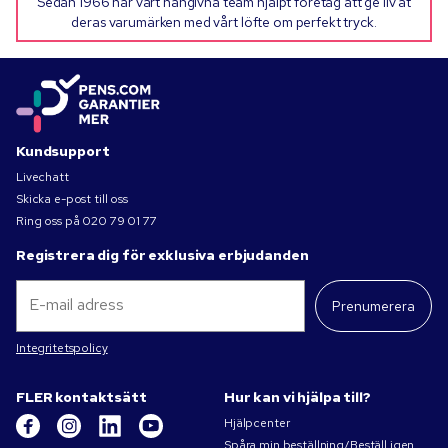
Sedan 1966 har vårt hängivna team hjälpt företag att ge liv åt
deras varumärken med vårt löfte om perfekt tryck.
Kundsupport
Livechatt
Skicka e-post till oss
Ring oss på
020 79 01 77
Registrera dig för exklusiva erbjudanden
Prenumerera
Integritetspolicy
FLER kontaktsätt
Hur kan vi hjälpa till?
Hjälpcenter
Spåra min beställning/Beställ igen