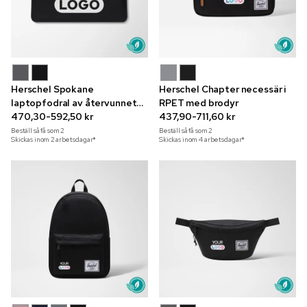
Herschel Spokane
Herschel Chapter necessär i
laptopfodral av återvunnet
RPET med brodyr
material för 16-tumsdator
470,30-592,50 kr
437,90-711,60 kr
Beställ så få som
2
Beställ så få som
2
Skickas inom 2 arbetsdagar*
Skickas inom 4 arbetsdagar*