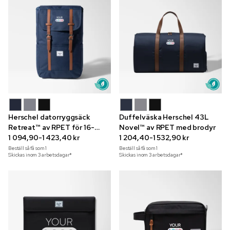
Herschel datorryggsäck
Duffelväska Herschel 43L
Retreat™ av RPET för 16-
Novel™ av RPET med brodyr
tumslaptop
1 094,90-1 423,40 kr
1 204,40-1 532,90 kr
Beställ så få som
1
Beställ så få som
1
Skickas inom 3 arbetsdagar*
Skickas inom 3 arbetsdagar*