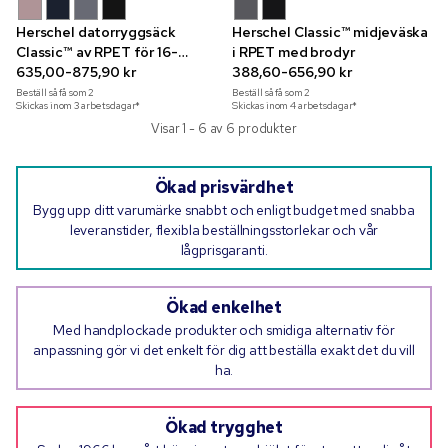
Herschel datorryggsäck
Herschel Classic™ midjeväska
Classic™ av RPET för 16-
i RPET med brodyr
tumslaptop
635,00-875,90 kr
388,60-656,90 kr
Beställ så få som
2
Beställ så få som
2
Skickas inom 3 arbetsdagar*
Skickas inom 4 arbetsdagar*
Visar 1 - 6 av 6 produkter
Ökad prisvärdhet
Bygg upp ditt varumärke snabbt och enligt budget med snabba
leveranstider, flexibla beställningsstorlekar och vår
lågprisgaranti.
Ökad enkelhet
Med handplockade produkter och smidiga alternativ för
anpassning gör vi det enkelt för dig att beställa exakt det du vill
ha.
Ökad trygghet