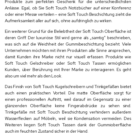
Produkte zum perfekten Geschenk für die unterschiedlichsten
Anlässe. Egal, ob Sie Soft Touch Notizbücher auf einer Konferenz
oder einer Messe verteilen – eine Soft Touch Beschichtung zieht die
Aufmerksamkeit aller auf sich, ohne aufdringlich zu wirken.
Ein weiterer Grund für die Beliebtheit der Soft Touch Oberfläche ist
deren Griff. Der luxuriöse Stil wird gerne als „samtig“ beschrieben,
was sich auf die Weichheit der Gummibeschichtung bezieht. Viele
Unternehmen möchten mit ihren Produkten alle Sinne ansprechen,
damit Kunden ihre Marke nicht nur visuell erfassen. Produkte wie
Soft Touch Gelschreiber oder Soft Touch Tassen ermöglichen
Kunden, über Berührung mit Ihrer Marke zu interagieren. Es geht
also um viel mehr als den Look.
Das Finish von Soft Touch Kugelschreibern und Trinkgefäßen bietet
auch einen praktischen Vorteil. Die matte Oberfläche sorgt für
einen professionellen Auftritt, weil darauf im Gegensatz zu einer
glänzenden Oberfläche keine Fingerabdrücke zu sehen sind.
Trinkgefäße mit Soft Touch Beschichtung verhindern außerdem
Wasserflecken auf Möbeln, weil sie Kondensation vermeiden. Des
Weiteren liegen Soft Touch Tassen dank der Gummioberfläche
auch im feuchten Zustand sicher in der Hand.