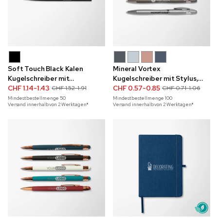
Soft Touch Black Kalen
Mineral Vortex
Kugelschreiber mit
Kugelschreiber mit Stylus,
verspiegeltem Aufdruck
CHF 1.14-1.43
einfarbig
CHF 0.57-0.85
CHF 1.52-1.91
CHF 0.71-1.06
Mindestbestellmenge
50
Mindestbestellmenge
100
Versand innerhalb von 2 Werktagen*
Versand innerhalb von 2 Werktagen*