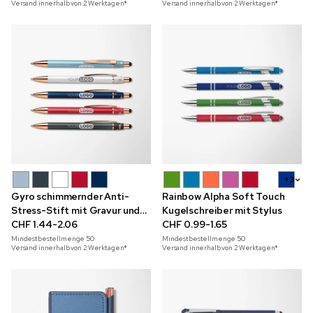
Versand innerhalb von 2 Werktagen*
Versand innerhalb von 2 Werktagen*
+3
Gyro schimmernder Anti-
Rainbow Alpha Soft Touch
Stress-Stift mit Gravur und
Kugelschreiber mit Stylus
Stylus-Spitze
CHF 1.44-2.06
CHF 0.99-1.65
Mindestbestellmenge
50
Mindestbestellmenge
50
Versand innerhalb von 2 Werktagen*
Versand innerhalb von 2 Werktagen*