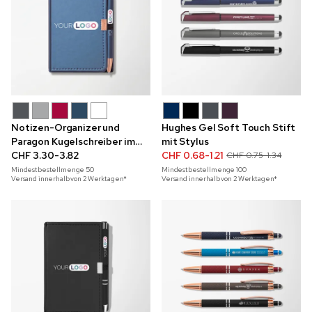
Notizen-Organizer und
Hughes Gel Soft Touch Stift
Paragon Kugelschreiber im
mit Stylus
Set mit Akzenten in
CHF 3.30-3.82
CHF 0.68-1.21
CHF 0.75-1.34
Roségold mit Vollfarbdruck
Mindestbestellmenge
50
Mindestbestellmenge
100
Versand innerhalb von 2 Werktagen*
Versand innerhalb von 2 Werktagen*