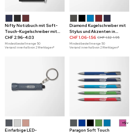
Nifty Notizbuch mit Soft-
Diamond Kugelschreiber mit
Touch-Kugelschreiber mit
Stylus und Akzenten in
Vollfarbdruck
CHF 2.96-4.03
Roségold
CHF 1.06-1.56
CHF 1.32-1.95
Mindestbestellmenge
50
Mindestbestellmenge
50
Versand innerhalb von 2 Werktagen*
Versand innerhalb von 2 Werktagen*
+5
Einfarbige LED-
Paragon Soft Touch