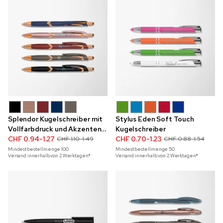
Splendor Kugelschreiber mit
Stylus Eden Soft Touch
Vollfarbdruck und Akzenten
Kugelschreiber
in Roségold
CHF 0.94-1.27
CHF 0.70-1.23
CHF 1.10-1.49
CHF 0.88-1.54
Mindestbestellmenge
100
Mindestbestellmenge
50
Versand innerhalb von 2 Werktagen*
Versand innerhalb von 2 Werktagen*