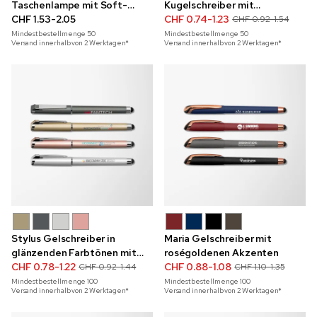
Taschenlampe mit Soft-
Kugelschreiber mit
Touch-Beschichtung und
CHF 1.53-2.05
Metallakzenten
CHF 0.74-1.23
CHF 0.92-1.54
Schlüsselring in Mineralfarbe
Mindestbestellmenge
50
Mindestbestellmenge
50
Versand innerhalb von 2 Werktagen*
Versand innerhalb von 2 Werktagen*
Stylus Gelschreiber in
Maria Gelschreiber mit
glänzenden Farbtönen mit
roségoldenen Akzenten
Vollfarbdruck
CHF 0.78-1.22
CHF 0.88-1.08
CHF 0.92-1.44
CHF 1.10-1.35
Mindestbestellmenge
100
Mindestbestellmenge
100
Versand innerhalb von 2 Werktagen*
Versand innerhalb von 2 Werktagen*