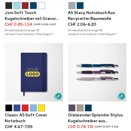
Joni Soft Touch
A5 Stacy Notizbuch Aus
Kugelschreiber mit Gravur
Recycelter Baumwolle
und Details in Roségold
CHF 0.85-1.34
CHF 2.06-6.20
CHF 1.06-1.67
Mindestbestellmenge
50
Mindestbestellmenge
50
Versand innerhalb von 2 Werktagen*
Versand innerhalb von 2 Werktagen*
Classic A5 Soft Cover
Glänzender Splendor Stylus
Notizbuch
Kugelschreiber aus
CHF 4.67-7.99
recyceltem Material
CHF 0.78-1.15
CHF 0.97-1.44