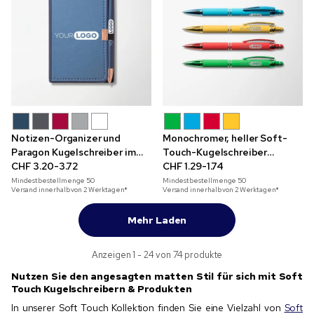
Notizen-Organizer und
Monochromer, heller Soft-
Paragon Kugelschreiber im
Touch-Kugelschreiber
Set mit Akzenten in
CHF 3.20-3.72
Diamond mit Stylus
CHF 1.29-1.74
Roségold
Mindestbestellmenge
50
Mindestbestellmenge
50
Versand innerhalb von 2 Werktagen*
Versand innerhalb von 2 Werktagen*
Mehr Laden
Anzeigen 1 - 24 von 74 produkte
Nutzen Sie den angesagten matten Stil für sich mit Soft
Touch Kugelschreibern & Produkten
In unserer Soft Touch Kollektion finden Sie eine Vielzahl von
Soft