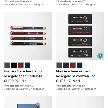
Mindestbestellmenge
10
Mindestbestellmenge
100
Versand innerhalb von 2 Werktagen*
Versand innerhalb von 2 Werktagen*
Hughes Gelschreiber mit
Mia Geschenkset mit
roségoldener Zierleiste
Roségold-Akzenten und
CHF 0.92-1.44
Dankeschön-Schachtel
CHF 3.47-4.44
Mindestbestellmenge
100
Mindestbestellmenge
50
Versand innerhalb von 2 Werktagen*
Versand innerhalb von 2 Werktagen*