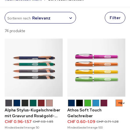
Filter
Sortieren nach
74 produkte
+6
Alpha Stylus-Kugelschreiber
Athos Soft Touch
mit Gravur und Roségold-
Gelschreiber
Akzenten
CHF 0.96-1.57
CHF 0.60-1.09
CHF 1.13-1.85
CHF 0.71-1.28
Mindestbestellmenge
50
Mindestbestellmenge
100