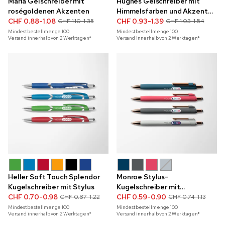
Maria Gelschreiber mit
Hughes Gelschreiber mit
roségoldenen Akzenten
Himmelsfarben und Akzenten
CHF 0.88-1.08
in Roségold
CHF 0.93-1.39
CHF 1.10-1.35
CHF 1.03-1.54
Mindestbestellmenge
100
Mindestbestellmenge
100
Versand innerhalb von 2 Werktagen*
Versand innerhalb von 2 Werktagen*
Heller Soft Touch Splendor
Monroe Stylus-
Kugelschreiber mit Stylus
Kugelschreiber mit
CHF 0.70-0.98
Vollfarbdruck und Akzenten
CHF 0.59-0.90
CHF 0.87-1.22
CHF 0.74-1.13
in Roségold
Mindestbestellmenge
100
Mindestbestellmenge
100
Versand innerhalb von 2 Werktagen*
Versand innerhalb von 2 Werktagen*