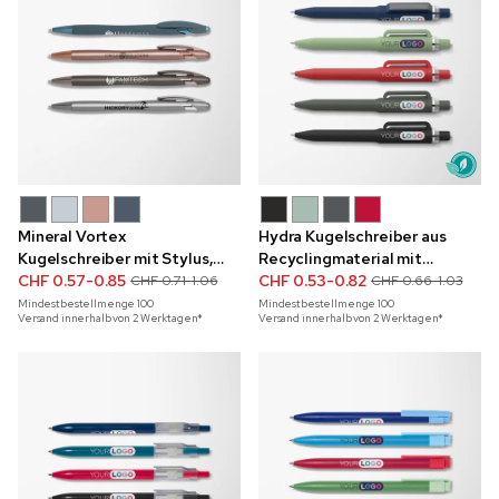
Mineral Vortex
Hydra Kugelschreiber aus
Kugelschreiber mit Stylus,
Recyclingmaterial mit
einfarbig
CHF 0.57-0.85
Vollfarbdruck
CHF 0.53-0.82
CHF 0.71-1.06
CHF 0.66-1.03
Mindestbestellmenge
100
Mindestbestellmenge
100
Versand innerhalb von 2 Werktagen*
Versand innerhalb von 2 Werktagen*