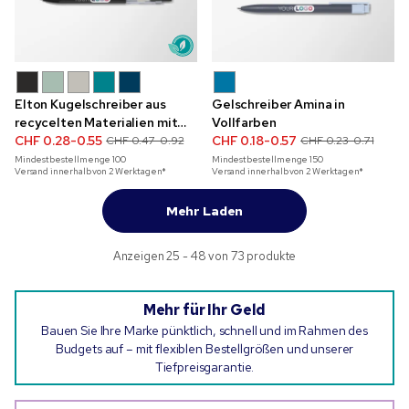
Elton Kugelschreiber aus
Gelschreiber Amina in
recycelten Materialien mit
Vollfarben
Vollfarbdruck
CHF 0.28-0.55
CHF 0.18-0.57
CHF 0.47-0.92
CHF 0.23-0.71
Mindestbestellmenge
100
Mindestbestellmenge
150
Versand innerhalb von 2 Werktagen*
Versand innerhalb von 2 Werktagen*
Mehr Laden
Anzeigen 25 - 48 von 73 produkte
Mehr für Ihr Geld
Bauen Sie Ihre Marke pünktlich, schnell und im Rahmen des
Budgets auf – mit flexiblen Bestellgrößen und unserer
Tiefpreisgarantie.