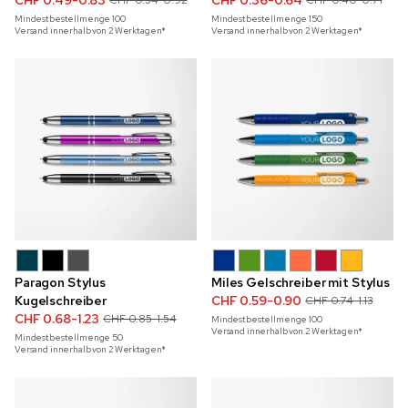
CHF 0.49-0.83
CHF 0.36-0.64
CHF 0.54-0.92
CHF 0.40-0.71
Mindestbestellmenge
100
Mindestbestellmenge
150
Versand innerhalb von 2 Werktagen*
Versand innerhalb von 2 Werktagen*
Paragon Stylus
Miles Gelschreiber mit Stylus
Kugelschreiber
CHF 0.59-0.90
CHF 0.74-1.13
CHF 0.68-1.23
CHF 0.85-1.54
Mindestbestellmenge
100
Versand innerhalb von 2 Werktagen*
Mindestbestellmenge
50
Versand innerhalb von 2 Werktagen*