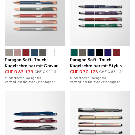
Paragon Soft-Touch-
Paragon Soft-Touch-
Kugelschreiber mit Gravur
Kugelschreiber mit Stylus
und Details in Roségold
CHF 0.83-1.39
CHF 0.70-1.23
CHF 0.92-1.54
CHF 0.88-1.54
Mindestbestellmenge
50
Mindestbestellmenge
50
Versand innerhalb von 2 Werktagen*
Versand innerhalb von 2 Werktagen*