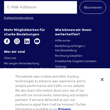
Abonnieren
Datenschutzregelung
Mehr Möglichkeiten für
Wie können wir Ihnen
starke Beziehungen
weiterhelfen?
Hilfecenter
Bestellung verfolgen /
Nachbestellung
Wer wir sind
Rechnung bezahlen
Über uns
Postalisches Angebot einlösen
Wir zeigen Verantwortung
Sitemap
Datenschutz- und Cookie-Richtlinien
Kontakt
Nutzungsbedingungen
This website uses cookies and other tracking
Verkaufsbedingungen
technologies to enhance user experience and to
Karriere bei Pens.com
analyze performance and traffic on our website.
We also share information about your use of our
Angebote und Ressourcen
site with our social media, advertising and analytics
Werbeartikel
partners. If we have detected an opt-out
preference signal then it will be honored. Further
Angebotscodes und Gutscheine
information is available in our
Privacy