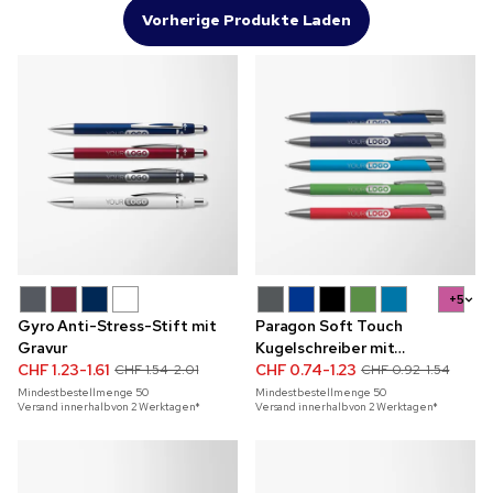
Vorherige Produkte Laden
+5
Gyro Anti-Stress-Stift mit
Paragon Soft Touch
Gravur
Kugelschreiber mit
CHF 1.23-1.61
Metallakzenten
CHF 0.74-1.23
CHF 1.54-2.01
CHF 0.92-1.54
Mindestbestellmenge
50
Mindestbestellmenge
50
Versand innerhalb von 2 Werktagen*
Versand innerhalb von 2 Werktagen*