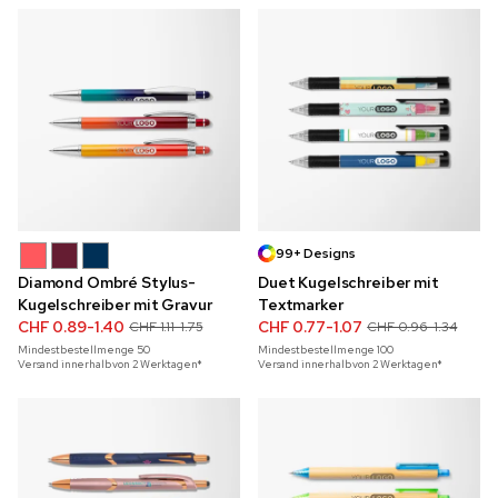
99+ Designs
Diamond Ombré Stylus-
Duet Kugelschreiber mit
Kugelschreiber mit Gravur
Textmarker
CHF 0.89-1.40
CHF 0.77-1.07
CHF 1.11-1.75
CHF 0.96-1.34
Mindestbestellmenge
50
Mindestbestellmenge
100
Versand innerhalb von 2 Werktagen*
Versand innerhalb von 2 Werktagen*