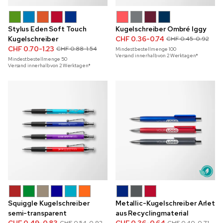
Stylus Eden Soft Touch
Kugelschreiber Ombré Iggy
Kugelschreiber
CHF 0.36-0.74
CHF 0.45-0.92
CHF 0.70-1.23
CHF 0.88-1.54
Mindestbestellmenge
100
Versand innerhalb von 2 Werktagen*
Mindestbestellmenge
50
Versand innerhalb von 2 Werktagen*
Squiggle Kugelschreiber
Metallic-Kugelschreiber Arlet
semi-transparent
aus Recyclingmaterial