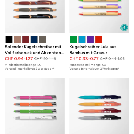
Splendor Kugelschreiber mit
Kugelschreiber Lula aus
Vollfarbdruck und Akzenten
Bambus mit Gravur
in Roségold
CHF 0.94-1.27
CHF 0.33-0.77
CHF 1.10-1.49
CHF 0.44-1.03
Mindestbestellmenge
100
Mindestbestellmenge
100
Versand innerhalb von 2 Werktagen*
Versand innerhalb von 2 Werktagen*