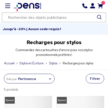
Jusqu’à -20% | Aucun code requis !
Recharges pour stylos
Commandez des cartouches d’encre pour vos stylos
promotionnels préférés !
Accueil
Stylos et Écriture
Stylos
Recharges pour stylos
Filtrer
Trier par
5 produits
Épuisé
Épuisé