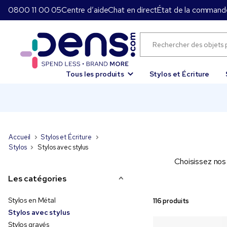
0800 11 00 05
Centre d’aide
Chat en direct
État de la command
Tous les produits
Stylos et Écriture
Accueil
Stylos et Écriture
Stylos
Stylos avec stylus
Choisissez nos
Les catégories
Stylos en Métal
116 produits
Stylos avec stylus
Stylos gravés