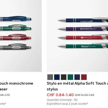
 touch monochrome
Stylo en métal Alpha Soft Touch
aser
stylus
CHF 0.84-1.40
.16-1.75
CHF 0.99-1.65
Quantité minimale :
50
vrés*
Expédition sous 2 jours ouvrés*