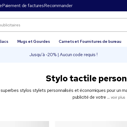
e
Paiement de factures
Recommander
Sacs
Mugs et Gourdes
Carnets et Fournitures de bureau
Jusqu’à -20% | Aucun code requis !
Stylo tactile perso
 superbes stylos stylets personnalisés et économiques pour un mar
publicité de votre ...
voir plus