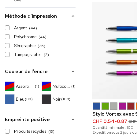
Méthode d'impression
Argent
(44)
Polychrome
(44)
Sérigraphie
(26)
Tampographie
(2)
Couleur de l'encre
Assortiment
Multicolore
(1)
(1)
Bleu
Noir
(89)
(108)
Stylo Vortex avec 
Empreinte positive
CHF 0.54-0.87
CHF 
Quantité minimale :
100
Produits recyclés
(13)
Expédition sous 2 jours ou