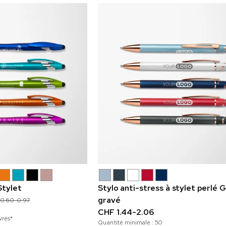
Stylet
Stylo anti-stress à stylet perlé 
gravé
0.60-0.97
CHF 1.44-2.06
vrés*
Quantité minimale :
50