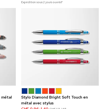
Expédition sous 2 jours ouvrés*
n métal
Stylo Diamond Bright Soft Touch en
métal avec stylus
CHF 0.96-1.40