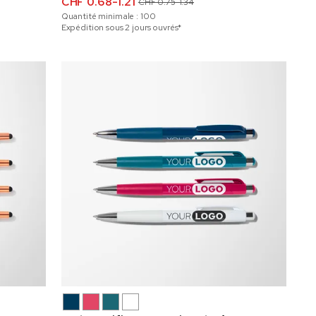
CHF 0.68-1.21
CHF 0.75-1.34
Quantité minimale :
100
Expédition sous 2 jours ouvrés*