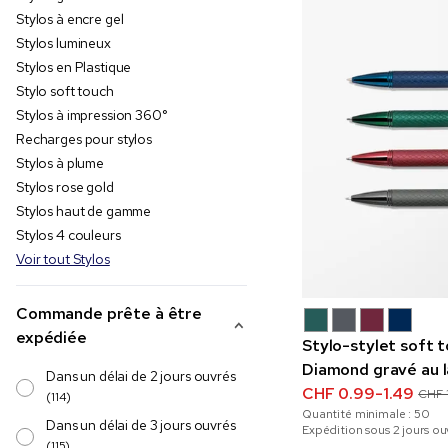
Stylos à encre gel
Stylos lumineux
Stylos en Plastique
Stylo soft touch
Stylos à impression 360°
Recharges pour stylos
Stylos à plume
Stylos rose gold
Stylos haut de gamme
Stylos 4 couleurs
Voir tout Stylos
Commande prête à être
expédiée
Stylo-stylet soft
Diamond gravé au l
Dans un délai de 2 jours ouvrés
CHF 0.99-1.49
CHF 1
(114)
Quantité minimale :
50
Dans un délai de 3 jours ouvrés
Expédition sous 2 jours ou
(115)