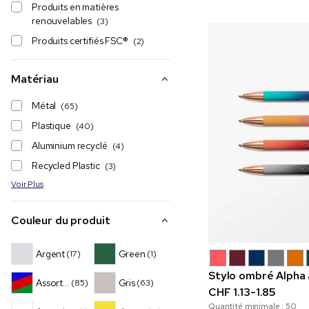
Produits en matières
renouvelables
(3)
Produits certifiés FSC®
(2)
Matériau
Métal
(65)
Plastique
(40)
Aluminium recyclé
(4)
Recycled Plastic
(3)
Voir Plus
Couleur du produit
Argent
Green
(17)
(1)
Stylo ombré Alpha a
Assortiment
Gris
(85)
(63)
CHF 1.13-1.85
Quantité minimale :
50