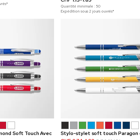
vrés*
Quantité minimale :
50
Expédition sous 2 jours ouvrés*
amond Soft Touch Avec
Stylo-stylet soft touch Paragon