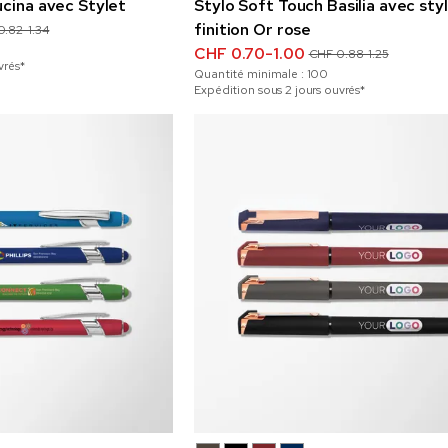
ucina avec Stylet
Stylo Soft Touch Basilia avec sty
finition Or rose
0.82-1.34
CHF 0.70-1.00
CHF 0.88-1.25
vrés*
Quantité minimale :
100
Expédition sous 2 jours ouvrés*