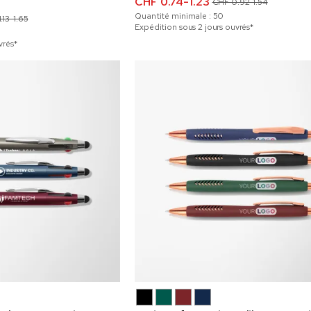
CHF 0.74-1.23
CHF 0.92-1.54
Quantité minimale :
50
.13-1.65
Expédition sous 2 jours ouvrés*
vrés*