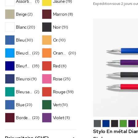
Assortiment transparent
Jaune
(1)
(19)
Expédition sous 2 jours ou
Beige
Marron
(2)
(8)
Blanc
Noir
(20)
(51)
Bleu
Or
(30)
(10)
Bleu clair
Orange
(22)
(20)
Bleu foncé
Red
(35)
(6)
Bleu roi
Rose
(9)
(25)
Bleu sarcelle
Rouge
(2)
(59)
Blue
Vert
(23)
(51)
Bordeaux
Violet
(23)
(11)
Stylo En métal Di