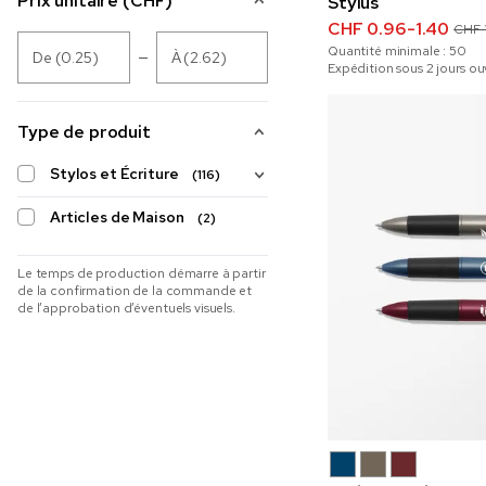
Prix unitaire (CHF)
Stylus
CHF 0.96-1.40
CHF 1
Quantité minimale :
50
De (0.25)
À (2.62)
Expédition sous 2 jours ou
Type de produit
Stylos et Écriture
(116)
Articles de Maison
(2)
Le temps de production démarre à partir
de la confirmation de la commande et
de l’approbation d’éventuels visuels.