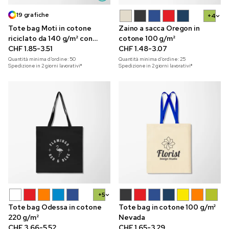
19 grafiche
+4
Tote bag Moti in cotone
Zaino a sacca Oregon in
riciclato da 140 g/m² con
cotone 100 g/m²
stampa a colori
CHF 1.85-3.51
CHF 1.48-3.07
Quantità minima d'ordine:
50
Quantità minima d'ordine:
25
Spedizione in 2 giorni lavorativi*
Spedizione in 2 giorni lavorativi*
+5
Tote bag Odessa in cotone
Tote bag in cotone 100 g/m²
220 g/m²
Nevada
CHF 3.66-5.52
CHF 1.65-3.29