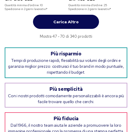
Quantità minima d'ordine:
10
Quantità minima d'ordine:
25
Spedizione in 2 giorni lavorativi*
Spedizione in 2 giorni lavorativi*
Carica Altro
Mostra 47 - 70 di 340 prodotti
Più risparmio
Tempi di produzione rapidi, flessibilità sui volumi degli ordini e
garanzia miglior prezzo: costruisci il tuo brand in modo puntuale,
rispettando il budget.
Più semplicità
Con i nostri prodotti comodamente personalizzabili è ancora più
facile trovare quello che cerchi.
Più fiducia
Dal 1966, il nostro team aiuta le aziende a promuovere la loro
immagine professionale con la promessa di una stampa perfetta.