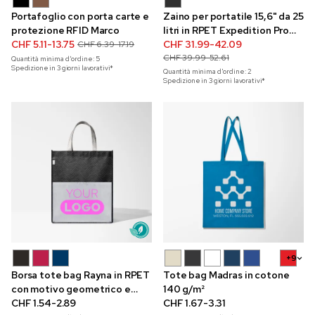
Portafoglio con porta carte e
Zaino per portatile 15,6" da 25
protezione RFID Marco
litri in RPET Expedition Pro
CHF 5.11-13.75
con ricamo
CHF 31.99-42.09
CHF 6.39-17.19
CHF 39.99-52.61
Quantità minima d'ordine:
5
Spedizione in 3 giorni lavorativi*
Quantità minima d'ordine:
2
Spedizione in 3 giorni lavorativi*
+9
Borsa tote bag Rayna in RPET
Tote bag Madras in cotone
con motivo geometrico e
140 g/m²
tasca
CHF 1.54-2.89
CHF 1.67-3.31