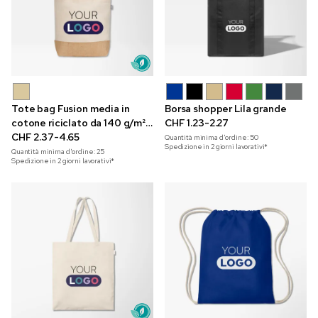
Tote bag Fusion media in
Borsa shopper Lila grande
cotone riciclato da 140 g/m²
CHF 1.23-2.27
e iuta con stampa a colori
CHF 2.37-4.65
Quantità minima d'ordine:
50
Spedizione in 2 giorni lavorativi*
Quantità minima d'ordine:
25
Spedizione in 2 giorni lavorativi*