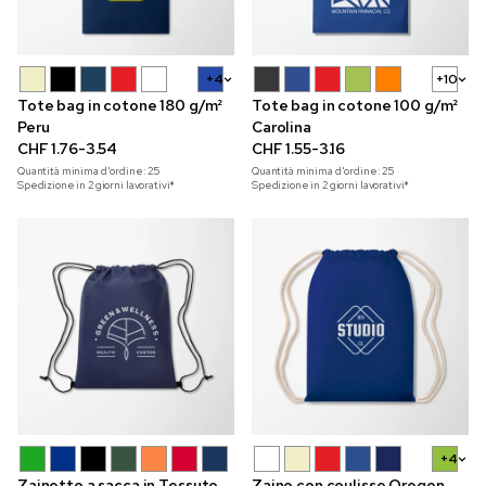
+4
+10
Tote bag in cotone 180 g/m²
Tote bag in cotone 100 g/m²
Peru
Carolina
CHF 1.76-3.54
CHF 1.55-3.16
Quantità minima d'ordine:
25
Quantità minima d'ordine:
25
Spedizione in 2 giorni lavorativi*
Spedizione in 2 giorni lavorativi*
+4
Zainetto a sacca in Tessuto
Zaino con coulisse Oregon