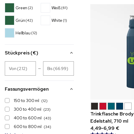
Green
Weiß
(2)
(61)
Grün
White
(42)
(1)
Hellblau
(12)
Stückpreis (€)
Von (2.12)
Bis (66.99)
Fassungsvermögen
150 to 300 ml
(12)
300 to 400 ml
(23)
Trinkflasche Brody
400 to 600 ml
(43)
Edelstahl, 710 ml
600 to 800 ml
(34)
4,49-6,99 €