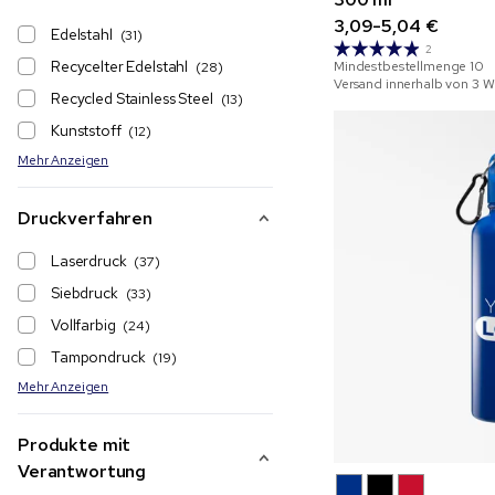
3,09-5,04 €
Edelstahl
(31)
2
Recycelter Edelstahl
Mindestbestellmenge
10
(28)
Versand innerhalb von 3 
Recycled Stainless Steel
(13)
Kunststoff
(12)
Mehr Anzeigen
Druckverfahren
Laserdruck
(37)
Siebdruck
(33)
Vollfarbig
(24)
Tampondruck
(19)
Mehr Anzeigen
Produkte mit
Verantwortung