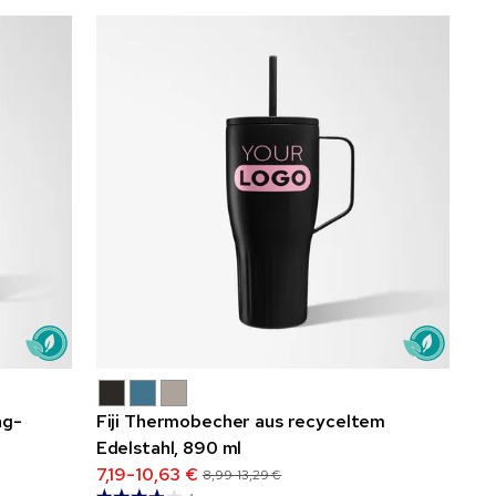
ng-
Fiji Thermobecher aus recyceltem
Edelstahl, 890 ml
7,19-10,63 €
8,99-13,29 €