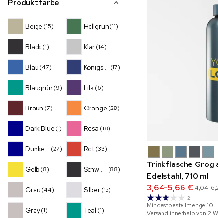
Produktfarbe
Beige
Hellgrün
(15)
(11)
Black
Klar
(1)
(14)
Blau
Königsblau
(47)
(17)
Blaugrün
Lila
(9)
(6)
Braun
Orange
(7)
(28)
Dark Blue
Rosa
(1)
(18)
Dunkelblau
Rot
(27)
(33)
Trinkflasche Grog 
Gelb
Schwarz
(8)
(88)
Edelstahl, 710 ml
3,64-5,66 €
4,04-6,
Grau
Silber
(44)
(15)
2
Mindestbestellmenge
10
Gray
Teal
(1)
(1)
Versand innerhalb von 2 