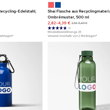
Recycling-Edelstahl,
Shai Flasche aus Recyclingmateri
Ombrémuster, 500 ml
2,82-4,39 €
3,53-5,49 €
20
Mindestbestellmenge
25
Werktagen*
Versand innerhalb von 2 Werktagen*