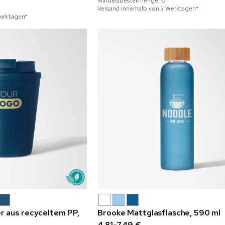
Mindestbestellmenge
10
Versand innerhalb von 3 Werktagen*
Werktagen*
 aus recyceltem PP,
Brooke Mattglasflasche, 590 ml
4,81-7,49 €