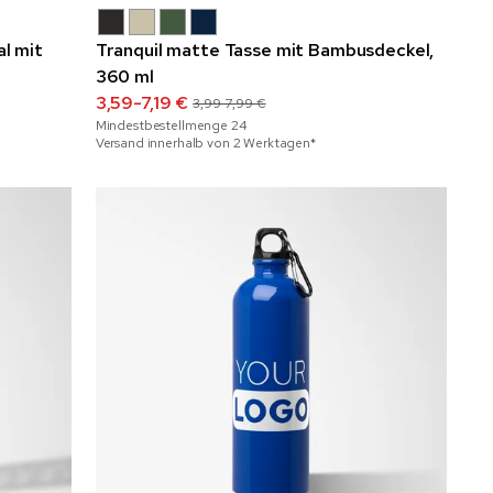
al mit
Tranquil matte Tasse mit Bambusdeckel,
360 ml
3,59-7,19 €
3,99-7,99 €
Mindestbestellmenge
24
Versand innerhalb von 2 Werktagen*