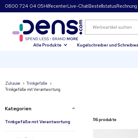
0800 724 04 05
Hilfecenter
Live-Chat
Bestellstatus
Rechnung 
Alle Produkte
Kugelschreiber und Schreibw
Zuhause
Trinkgefäße
Trinkgefäße mit Verantwortung
Kategorien
116 produkte
Trinkgefäße mit Verantwortung