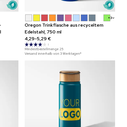
+3
-
Oregon Trinkflasche aus recyceltem
l
Edelstahl, 750 ml
4,29-5,29 €
1
Mindestbestellmenge
25
Versand innerhalb von 3 Werktagen*