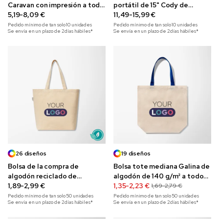
Caravan con impresión a todo
portátil de 15" Cody de
color
5,19-8,09 €
material reciclado y con
11,49-15,99 €
impresión a todo color
Pedido mínimo de tan solo
10
unidades
Pedido mínimo de tan solo
10
unidades
Se envía en un plazo de 2 días hábiles*
Se envía en un plazo de 2 días hábiles*
26 diseños
19 diseños
Bolsa de la compra de
Bolsa tote mediana Galina de
algodón reciclado de
algodón de 140 g/m² a todo
140 g/m² Budget con
1,89-2,99 €
color
1,35-2,23 €
1,69-2,79 €
impresión a todo color
Pedido mínimo de tan solo
50
unidades
Pedido mínimo de tan solo
50
unidades
Se envía en un plazo de 2 días hábiles*
Se envía en un plazo de 2 días hábiles*