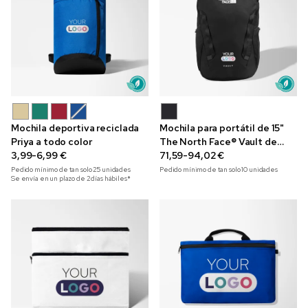
Mochila deportiva reciclada
Mochila para portátil de 15"
Priya a todo color
The North Face® Vault de
3,99-6,99 €
material reciclado con
71,59-94,02 €
bordado
Pedido mínimo de tan solo
25
unidades
Pedido mínimo de tan solo
10
unidades
Se envía en un plazo de 2 días hábiles*