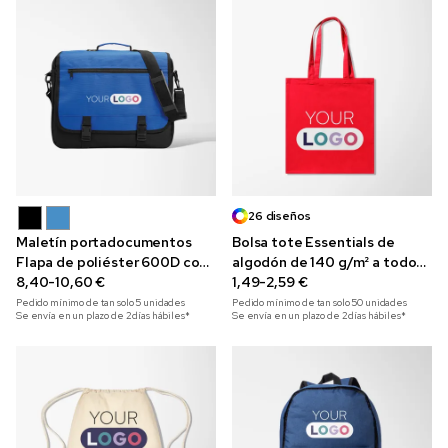
26 diseños
Maletín portadocumentos
Bolsa tote Essentials de
Flapa de poliéster 600D con
algodón de 140 g/m² a todo
impresión a todo color
8,40-10,60 €
color
1,49-2,59 €
Pedido mínimo de tan solo
5
unidades
Pedido mínimo de tan solo
50
unidades
Se envía en un plazo de 2 días hábiles*
Se envía en un plazo de 2 días hábiles*