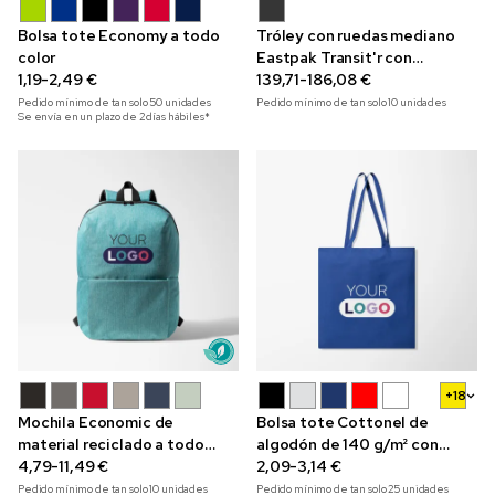
Bolsa tote Economy a todo
Tróley con ruedas mediano
color
Eastpak Transit'r con
1,19-2,49 €
impresión a todo color
139,71-186,08 €
Pedido mínimo de tan solo
50
unidades
Pedido mínimo de tan solo
10
unidades
Se envía en un plazo de 2 días hábiles*
+18
Mochila Economic de
Bolsa tote Cottonel de
material reciclado a todo
algodón de 140 g/m² con
color para portátil de 15"
4,79-11,49 €
impresión a todo color
2,09-3,14 €
Pedido mínimo de tan solo
10
unidades
Pedido mínimo de tan solo
25
unidades