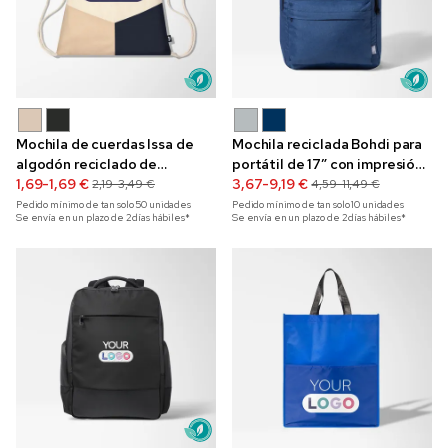
Mochila de cuerdas Issa de
Mochila reciclada Bohdi para
algodón reciclado de
portátil de 17” con impresión
160 g/m² con impresión a
1,69-1,69 €
a todo color
3,67-9,19 €
2,19-3,49 €
4,59-11,49 €
todo color
Pedido mínimo de tan solo
50
unidades
Pedido mínimo de tan solo
10
unidades
Se envía en un plazo de 2 días hábiles*
Se envía en un plazo de 2 días hábiles*