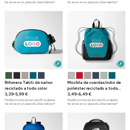
Se envía en un plazo de 2 días hábiles*
Se envía en un plazo de 2 días hábiles*
Riñonera Tahiti de nailon
Mochila de cuerdas Indio de
reciclado a todo color
poliéster reciclado a todo
3,39-5,99 €
color
3,49-6,49 €
Pedido mínimo de tan solo
25
unidades
Pedido mínimo de tan solo
25
unidades
Se envía en un plazo de 2 días hábiles*
Se envía en un plazo de 2 días hábiles*