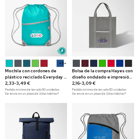
+3
Mochila con cordones de
Bolsa de la compra Hayes con
plástico reciclado Everyday a
diseño ondulado e impresión
todo color
2,33-3,49 €
a todo color
2,16-3,09 €
Pedido mínimo de tan solo
50
unidades
Pedido mínimo de tan solo
50
unidades
Se envía en un plazo de 2 días hábiles*
Se envía en un plazo de 2 días hábiles*