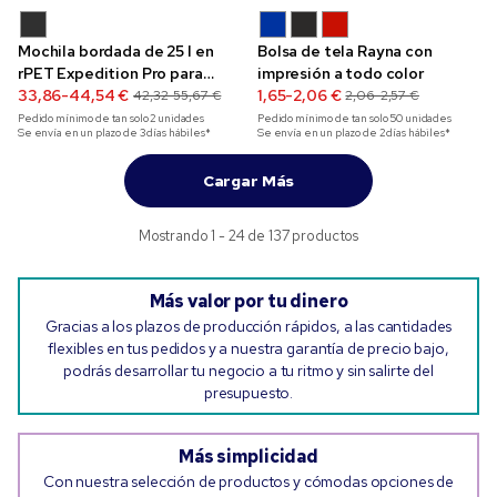
Mochila bordada de 25 l en
Bolsa de tela Rayna con
rPET Expedition Pro para
impresión a todo color
portátil de 15,6″
33,86-44,54 €
1,65-2,06 €
42,32-55,67 €
2,06-2,57 €
Pedido mínimo de tan solo
2
unidades
Pedido mínimo de tan solo
50
unidades
Se envía en un plazo de 3 días hábiles*
Se envía en un plazo de 2 días hábiles*
Cargar Más
Mostrando 1 - 24 de 137 productos
Más valor por tu dinero
Gracias a los plazos de producción rápidos, a las cantidades
flexibles en tus pedidos y a nuestra garantía de precio bajo,
podrás desarrollar tu negocio a tu ritmo y sin salirte del
presupuesto.
Más simplicidad
Con nuestra selección de productos y cómodas opciones de