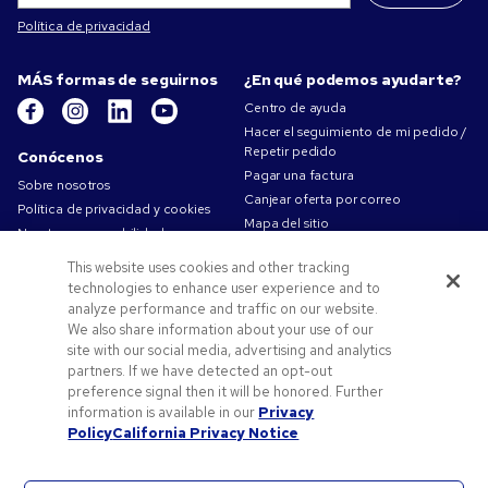
Política de privacidad
MÁS formas de seguirnos
¿En qué podemos ayudarte?
Centro de ayuda
Hacer el seguimiento de mi pedido /
Repetir pedido
Conócenos
Pagar una factura
Sobre nosotros
Canjear oferta por correo
Política de privacidad y cookies
Mapa del sitio
Nuestra responsabilidad
Contáctanos
Condiciones de uso
This website uses cookies and other tracking
Condiciones de Venta
technologies to enhance user experience and to
Trabajar en Pens.com
analyze performance and traffic on our website.
We also share information about your use of our
Ofertas y recursos
site with our social media, advertising and analytics
Productos personalizados
partners. If we have detected an opt-out
preference signal then it will be honored. Further
Códigos promocionales y cupones
information is available in our
Privacy
Consejos de arte
Policy
California Privacy Notice