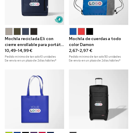
Mochila reciclada Eli con
Mochila de cuerdas a todo
cierre enrollable para portátil
color Damon
de 15" y con impresión a todo
10,49-14,99 €
2,67-2,97 €
color
Pedido mínimo de tan solo
10
unidades
Pedido mínimo de tan solo
50
unidades
Se envía en un plazo de 2 días hábiles*
Se envía en un plazo de 2 días hábiles*