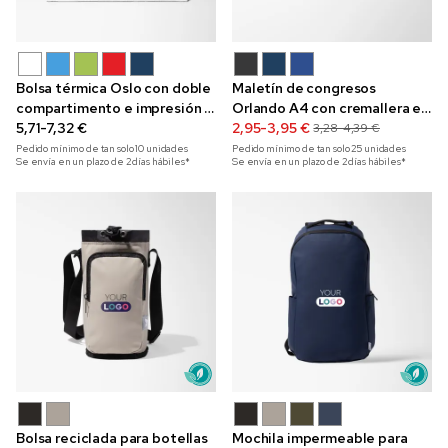
Bolsa térmica Oslo con doble
Maletín de congresos
compartimento e impresión a
Orlando A4 con cremallera e
todo color de 13 l
5,71-7,32 €
impresión a todo color
2,95-3,95 €
3,28-4,39 €
Pedido mínimo de tan solo
10
unidades
Pedido mínimo de tan solo
25
unidades
Se envía en un plazo de 2 días hábiles*
Se envía en un plazo de 2 días hábiles*
Bolsa reciclada para botellas
Mochila impermeable para