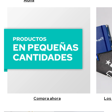
Alpha
Compra ahora
Los