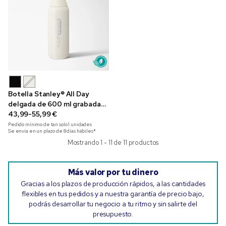
Botella Stanley® All Day
delgada de 600 ml grabada
con láser
43,99-55,99 €
Pedido mínimo de tan solo
1
unidades
Se envía en un plazo de 8 días hábiles*
Mostrando 1 - 11 de 11 productos
Más valor por tu dinero
Gracias a los plazos de producción rápidos, a las cantidades
flexibles en tus pedidos y a nuestra garantía de precio bajo,
podrás desarrollar tu negocio a tu ritmo y sin salirte del
presupuesto.