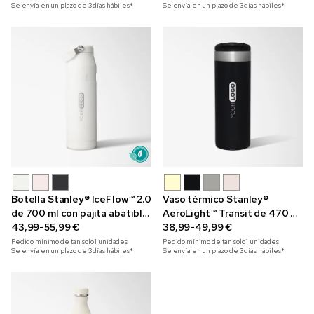
Se envía en un plazo de 3 días hábiles*
Se envía en un plazo de 3 días hábiles*
Botella Stanley® IceFlow™ 2.0
Vaso térmico Stanley®
de 700 ml con pajita abatible
AeroLight™ Transit de 470 ml
y grabada con láser
43,99-55,99 €
grabado con láser
38,99-49,99 €
Pedido mínimo de tan solo
1
unidades
Pedido mínimo de tan solo
1
unidades
Se envía en un plazo de 3 días hábiles*
Se envía en un plazo de 3 días hábiles*