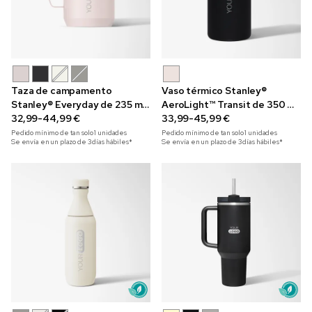
Taza de campamento
Vaso térmico Stanley®
Stanley® Everyday de 235 ml
AeroLight™ Transit de 350 ml
grabada con láser
32,99-44,99 €
grabado con láser
33,99-45,99 €
Pedido mínimo de tan solo
1
unidades
Pedido mínimo de tan solo
1
unidades
Se envía en un plazo de 3 días hábiles*
Se envía en un plazo de 3 días hábiles*