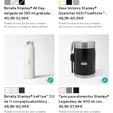
Botella Stanley® All Day
Vaso térmico Stanley®
delgada de 350 ml grabada
Quencher H2.O FlowState™
con láser
40,99-52,99 €
de 1,2 l grabado con láser
48,99-60,99 €
Pedido mínimo de tan solo
1
unidades
Pedido mínimo de tan solo
1
unidades
Se envía en un plazo de 3 días hábiles*
Se envía en un plazo de 3 días hábiles*
Botella Stanley® IceFlow™ 2.0
Tarro para alimentos Stanley®
de 1 l con pajita abatible y
Legendary de 400 ml con
grabada con láser
48,99-60,99 €
cuchara-tenedor y grabado
45,99-57,99 €
con láser
Pedido mínimo de tan solo
1
unidades
Pedido mínimo de tan solo
1
unidades