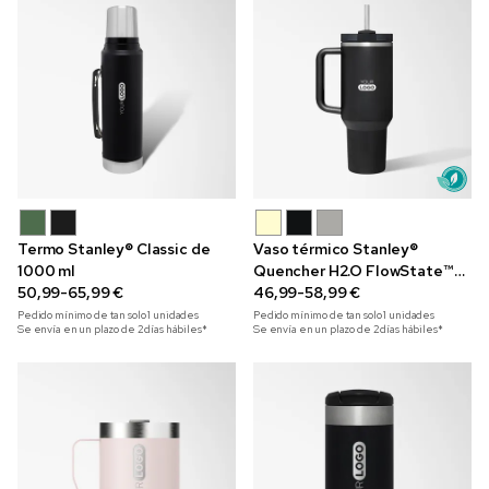
Termo Stanley® Classic de
Vaso térmico Stanley®
1000 ml
Quencher H2.O FlowState™
50,99-65,99 €
de 1,2 l
46,99-58,99 €
Pedido mínimo de tan solo
1
unidades
Pedido mínimo de tan solo
1
unidades
Se envía en un plazo de 2 días hábiles*
Se envía en un plazo de 2 días hábiles*