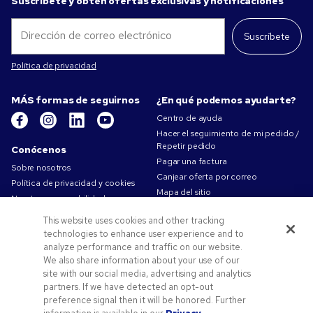
Suscríbete y obtén ofertas exclusivas y notificaciones
Suscríbete
Política de privacidad
MÁS formas de seguirnos
¿En qué podemos ayudarte?
Centro de ayuda
Hacer el seguimiento de mi pedido /
Repetir pedido
Conócenos
Pagar una factura
Sobre nosotros
Canjear oferta por correo
Política de privacidad y cookies
Mapa del sitio
Nuestra responsabilidad
Contáctanos
Condiciones de uso
This website uses cookies and other tracking
Condiciones de Venta
technologies to enhance user experience and to
Trabajar en Pens.com
analyze performance and traffic on our website.
We also share information about your use of our
Ofertas y recursos
site with our social media, advertising and analytics
Productos personalizados
partners. If we have detected an opt-out
preference signal then it will be honored. Further
Códigos promocionales y cupones