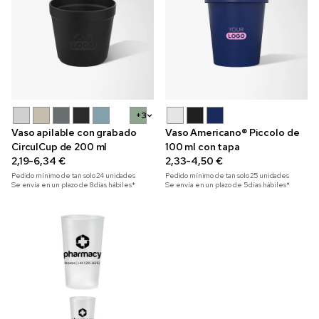
+3
Vaso apilable con grabado
Vaso Americano® Piccolo de
CirculCup de 200 ml
100 ml con tapa
2,19-6,34 €
2,33-4,50 €
Pedido mínimo de tan solo
24
unidades
Pedido mínimo de tan solo
25
unidades
Se envía en un plazo de 8 días hábiles*
Se envía en un plazo de 5 días hábiles*