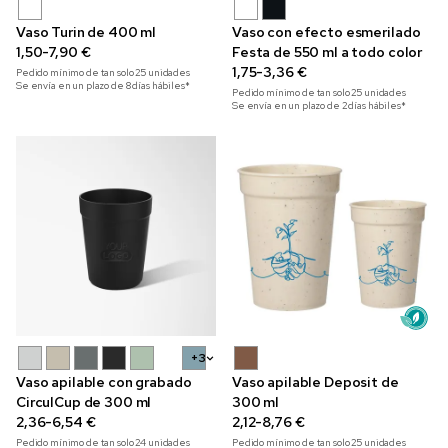
Vaso Turin de 400 ml
Vaso con efecto esmerilado
1,50-7,90 €
Festa de 550 ml a todo color
1,75-3,36 €
Pedido mínimo de tan solo
25
unidades
Se envía en un plazo de 8 días hábiles*
Pedido mínimo de tan solo
25
unidades
Se envía en un plazo de 2 días hábiles*
+3
Vaso apilable con grabado
Vaso apilable Deposit de
CirculCup de 300 ml
300 ml
2,36-6,54 €
2,12-8,76 €
Pedido mínimo de tan solo
24
unidades
Pedido mínimo de tan solo
25
unidades