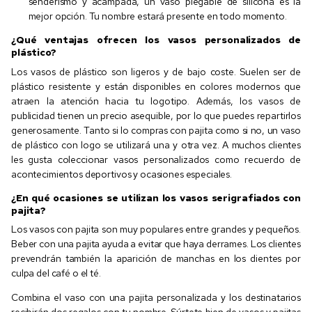
senderismo y acampada, un vaso plegable de silicona es la
mejor opción. Tu nombre estará presente en todo momento.
¿Qué ventajas ofrecen los vasos personalizados de
plástico?
Los vasos de plástico son ligeros y de bajo coste. Suelen ser de
plástico resistente y están disponibles en colores modernos que
atraen la atención hacia tu logotipo. Además, los vasos de
publicidad tienen un precio asequible, por lo que puedes repartirlos
generosamente. Tanto si lo compras con pajita como si no, un vaso
de plástico con logo se utilizará una y otra vez. A muchos clientes
les gusta coleccionar vasos personalizados como recuerdo de
acontecimientos deportivos y ocasiones especiales.
¿En qué ocasiones se utilizan los vasos serigrafiados con
pajita?
Los vasos con pajita son muy populares entre grandes y pequeños.
Beber con una pajita ayuda a evitar que haya derrames. Los clientes
prevendrán también la aparición de manchas en los dientes por
culpa del café o el té.
Combina el vaso con una pajita personalizada y los destinatarios
recibirán dos regalos con tu nombre. Súrtete bien de vasos y pajitas