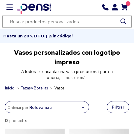
Hasta un 20 % DTO. | ¡Sin código!
Vasos personalizados con logotipo
impreso
A todos les encanta una vaso promocional para la
oficina, ...
mostrar más
Inicio
Tazas y Botellas
Vasos
Filtrar
Ordenar por
13 productos