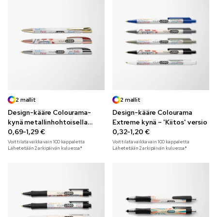
2 mallit
2 mallit
Design-kääre Colourama-
Design-kääre Colourama
kynä metallinhohtoisella
Extreme kynä – 'Kiitos' versio
reunuksella – 'Kiitos' versio
0,69-1,29 €
0,32-1,20 €
Voit tilata vaikka vain
100
kappaletta
Voit tilata vaikka vain
100
kappaletta
Lähetetään 2 arkipäivän kuluessa*
Lähetetään 2 arkipäivän kuluessa*