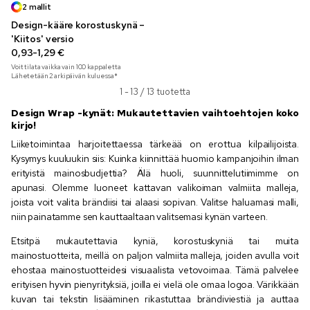
2 mallit
Design-kääre korostuskynä –
'Kiitos' versio
0,93-1,29 €
Voit tilata vaikka vain
100
kappaletta
Lähetetään 2 arkipäivän kuluessa*
1 - 13 / 13 tuotetta
Design Wrap -kynät: Mukautettavien vaihtoehtojen koko
kirjo!
Liiketoimintaa harjoitettaessa tärkeää on erottua kilpailijoista.
Kysymys kuuluukin siis: Kuinka kiinnittää huomio kampanjoihin ilman
erityistä mainosbudjettia? Älä huoli, suunnittelutiimimme on
apunasi. Olemme luoneet kattavan valikoiman valmiita malleja,
joista voit valita brändiisi tai alaasi sopivan. Valitse haluamasi malli,
niin painatamme sen kauttaaltaan valitsemasi kynän varteen.
Etsitpä mukautettavia kyniä, korostuskyniä tai muita
mainostuotteita, meillä on paljon valmiita malleja, joiden avulla voit
ehostaa mainostuotteidesi visuaalista vetovoimaa. Tämä palvelee
erityisen hyvin pienyrityksiä, joilla ei vielä ole omaa logoa. Värikkään
kuvan tai tekstin lisääminen rikastuttaa brändiviestiä ja auttaa