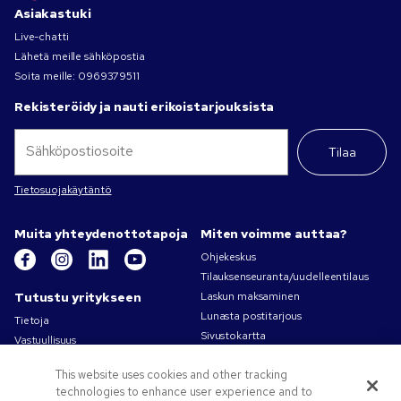
Asiakastuki
Live-chatti
Lähetä meille sähköpostia
Soita meille:
0969379511
Rekisteröidy ja nauti erikoistarjouksista
Tilaa
Tietosuojakäytäntö
Muita yhteydenottotapoja
Miten voimme auttaa?
Ohjekeskus
Tilauksenseuranta/uudelleentilaus
Tutustu yritykseen
Laskun maksaminen
Lunasta postitarjous
Tietoja
Sivustokartta
Vastuullisuus
Ota yhteyttä
Tietosuoja- ja evästekäytännöt
This website uses cookies and other tracking
Käyttöehdot
technologies to enhance user experience and to
Myyntiehdot