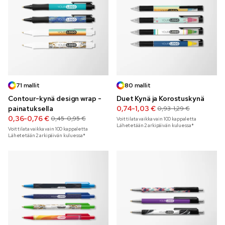
71 mallit
80 mallit
Contour-kynä design wrap -
Duet Kynä ja Korostuskynä
painatuksella
0,74-1,03 €
0,93-1,29 €
0,36-0,76 €
0,45-0,95 €
Voit tilata vaikka vain
100
kappaletta
Lähetetään 2 arkipäivän kuluessa*
Voit tilata vaikka vain
100
kappaletta
Lähetetään 2 arkipäivän kuluessa*