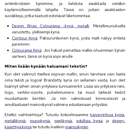
antimikrobisiin kyniimme, ja ilahduta asiakkaita vieläkin
käytännöllisemmällä lahjalla. Tässä on joitain asiakkaiden
suosikkeja, jotka taatusti edistävät liiketoimintaa:
Design Wrap Colourama -kynä, metalli
: Metallireunuksella
varustettu, ylellisempi kynä.
Contour Kynä
: Paksurunkoinen kynä, josta malli näkyy entistä
paremmin.
Colourama Kynä
: Jos haluat painattaa mallisi ohuemman kynän
varteen, tämä on kynä sopii sinulle.
Miten lisään kynään haluamani tekstin?
Kun olet valinnut itsellesi sopivan mallin, sinun tarvitsee vain lisätä
oma teksti ja logosi! Brändätty kynä on sellainen vasta, kun olet
lisännyt siihen oman yrityksesi tunnusmerkit. Lisää siis yrityksesi nimi,
logo, verkko-osoite, puhelinnumero tai muut tärkeät tiedot
muokattaviin kenttiin. Ja niin valmistuvat kiinnostavat ja
ainutlaatuiset mainoskynät valmiina edustamaan yritystäsi.
Etsitkö vaihtoehtoja? Tutustu kokoelmaamme
kaiverrettuja kyniä
,
metallikyniä
,
muovikyniä
,
geelikyniä
,
edullisia kyniä
ja
design-
käärittyjä kyniä
tai tutustu kaikkiin
mainoskyniin
.