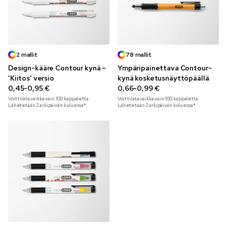
2 mallit
78 mallit
Design-kääre Contour kynä –
Ympäripainettava Contour-
'Kiitos' versio
kynä kosketusnäyttöpäällä
0,45-0,95 €
0,66-0,99 €
Voit tilata vaikka vain
100
kappaletta
Voit tilata vaikka vain
100
kappaletta
Lähetetään 2 arkipäivän kuluessa*
Lähetetään 2 arkipäivän kuluessa*