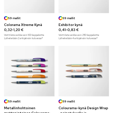
59 mallit
59 mallit
Colorama Xtreme Kynä
Exhibitor kynä
0,32-1,20 €
0,41-0,83 €
Voit tilata vaikka vain
100
kappaletta
Voit tilata vaikka vain
250
kappaletta
Lähetetään 2 arkipäivän kuluessa*
Lähetetään 4 arkipäivän kuluessa*
59 mallit
59 mallit
Metallinhohtoinen
Colourama-kynä Design Wrap