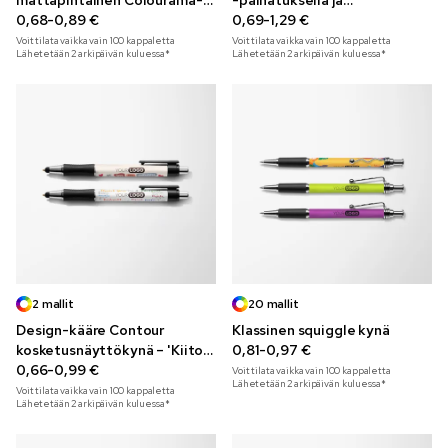
mattapintainen Colourama-
-painatuksella ja
kynä Design Wrap -
0,68-0,89 €
metallikoristeilla
0,69-1,29 €
painatuksella
Voit tilata vaikka vain
100
kappaletta
Voit tilata vaikka vain
100
kappaletta
Lähetetään 2 arkipäivän kuluessa*
Lähetetään 2 arkipäivän kuluessa*
2 mallit
20 mallit
Design-kääre Contour
Klassinen squiggle kynä
kosketusnäyttökynä – 'Kiitos'
0,81-0,97 €
versio
0,66-0,99 €
Voit tilata vaikka vain
100
kappaletta
Lähetetään 2 arkipäivän kuluessa*
Voit tilata vaikka vain
100
kappaletta
Lähetetään 2 arkipäivän kuluessa*