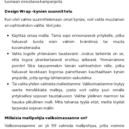
luomaan innostavia kampanjoita.
Design Wrap -kynien suunnittelu
Kun olet valmis suunnittelemaan omat kynäsi, voit valita muutaman
eri vaihtoehdon väliltä. Voit joko...
Käyttää omaa mallia: Tämä sopii erinomaisesti yrityksille, jotka
haluavat tuoda esiin valmiin brändinsä tai muuta
kuvamateriaalia.
Valita logolle yhtenäisen taustavärin: Joskus tärkeintä on se,
että logosi yksinkertaisesti erottuu selkeästi. Ymmärrämme
pointin! Siksi tarjoammekin tämän vaihtoehdon niille, jotka
haluavat kookkaan logonsa painettavan kauttaaltaan kynän
ympärille, jotta syntyy lähtemätön vaikutelma.
Tai valita yhden valmiista malleistamme: Valikoimastamme löytyy
useita trendikkäitä malleja, joista voit valita juuri omalle
yrityksellesi sopivan taustakuvion. Valitse ylellinen marmori tai
hauska pilkullinen malli. Mitä tahansa tyyliä etsit, meiltä löydät
tarpeisiisi sopivan mallin.
Millaisia mallipohjia valikoimassanne on?
Valikoimassamme on yli 99 valmista mallipohjaa, jotta voimme