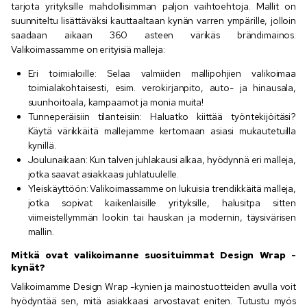
tarjota yrityksille mahdollisimman paljon vaihtoehtoja. Mallit on
suunniteltu lisättäväksi kauttaaltaan kynän varren ympärille, jolloin
saadaan aikaan 360 asteen värikäs brändimainos.
Valikoimassamme on erityisiä malleja:
Eri toimialoille: Selaa valmiiden mallipohjien valikoimaa
toimialakohtaisesti, esim. verokirjanpito, auto- ja hinausala,
suunhoitoala, kampaamot ja monia muita!
Tunneperäisiin tilanteisiin: Haluatko kiittää työntekijöitäsi?
Käytä värikkäitä mallejamme kertomaan asiasi mukautetuilla
kynillä.
Joulunaikaan: Kun talven juhlakausi alkaa, hyödynnä eri malleja,
jotka saavat asiakkaasi juhlatuulelle.
Yleiskäyttöön: Valikoimassamme on lukuisia trendikkäitä malleja,
jotka sopivat kaikenlaisille yrityksille, halusitpa sitten
viimeistellymmän lookin tai hauskan ja modernin, täysivärisen
mallin.
Mitkä ovat valikoimanne suosituimmat Design Wrap -
kynät?
Valikoimamme Design Wrap -kynien ja mainostuotteiden avulla voit
hyödyntää sen, mitä asiakkaasi arvostavat eniten. Tutustu myös