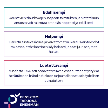
Edullisempi
Joustavien tilauskokojen, nopean toimituksen ja hintatakuun
ansiosta voit rakentaa brändiäsi nopeasti ja edullisesti.
Helpompi
Harkittu tuotevalikoima ja vaivattomat mukautusvaihtoehdot
takaavat, että tilaaminen käy helposti ja saat juuri sen, mitä
haluat.
Luotettavampi
Vuodesta 1966 asti osaavat tiimimme ovat auttaneet yrityksiä
herättämään brändinsä eloon tarjoamalla taatusti täydellisen
painatuksen.