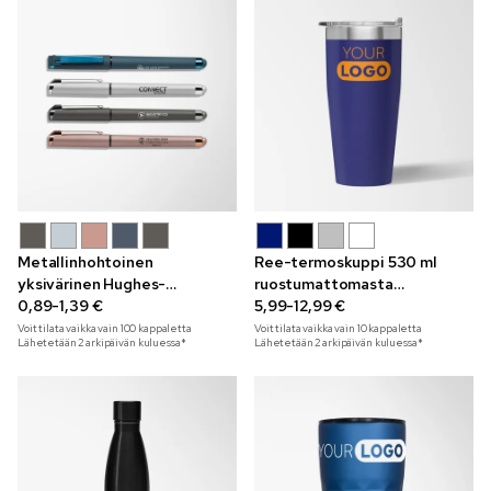
Metallinhohtoinen
Ree-termoskuppi 530 ml
yksivärinen Hughes-
ruostumattomasta
geelikynä
0,89-1,39 €
teräksestä
5,99-12,99 €
Voit tilata vaikka vain
100
kappaletta
Voit tilata vaikka vain
10
kappaletta
Lähetetään 2 arkipäivän kuluessa*
Lähetetään 2 arkipäivän kuluessa*