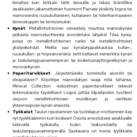
kimaltaa kuin kirkkain tähti taivaalla ja takaa brändillesi
asiakkaiden jakamattoman huomion! Painata yksilöity logosi tai
mainosviestisi ruusukultaiseen, kultaiseen tai hiilenharmaaseen
termoskuppiin tai termosmukiin.
Kynät
: Metallinhohtoinen viimeistely muuttaa mainoskynäsi
pelkästä mainostuotteesta arvostetuksi lahjaksi! Tilaa kyniä,
joissa on metallinhohtoinen runko tai metallinhohtoiset
yksityiskohdat. Meiltä saa kynälahjapakkauksia kullan-,
ruusukullan- ja hopeanvärisinä: setit kattavat esimerkiksi kynän
ja taskulamppuavaimenperän tai kosketusnäyttögeelikynän ja
monivärikynän.
Paperitarvikkeet
: Järjestetäänkö toimistolla aivoriihi tai
ideapalaveri? Kirjoittipa mainoslahjan saaja mitä tahansa,
Mineral Collection -kokoelman paperitarvikkeet tekevät
kokemuksesta täydellisen! Logosi jättää kilpailijoiden tuotteet
varjoon metallinhohtoisen muistikirjan ja väriltään
yhteensopivan kynän ansiosta.
Työkalut
: Taulun ripustaminen tai tuotelapun irrottaminen käy
nyt tyylikkäämmin kuin koskaan! Osoita arvostuksesi asiakkaalle
kätevällä työkalulla, kuten taskuveitsellä tai
taskulamppuavaimenperällä. Saatavana on monia tyylikkäitä