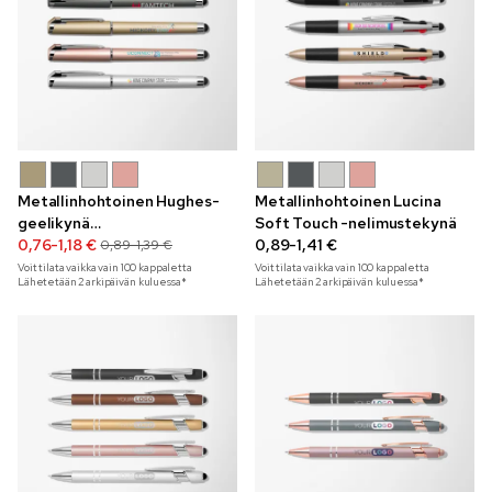
Metallinhohtoinen Hughes-
Metallinhohtoinen Lucina
geelikynä
Soft Touch -nelimustekynä
kosketusnäyttöpäällä,
0,76-1,18 €
0,89-1,41 €
0,89-1,39 €
nelivärinen
Voit tilata vaikka vain
100
kappaletta
Voit tilata vaikka vain
100
kappaletta
Lähetetään 2 arkipäivän kuluessa*
Lähetetään 2 arkipäivän kuluessa*