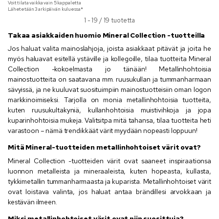
Voit tilata vaikka vain
5
kappaletta
Lähetetään 3 arkipäivän kuluessa*
1 - 19 / 19 tuotetta
Takaa asiakkaiden huomio Mineral Collection -tuotteilla
Jos haluat valita mainoslahjoja, joista asiakkaat pitävät ja joita he
myös haluavat esitellä ystäville ja kollegoille, tilaa tuotteita Mineral
Collection -kokoelmasta jo tänään! Metallinhohtoisia
mainostuotteita on saatavana mm. ruusukullan ja tummanharmaan
sävyissä, ja ne kuuluvat suosituimpiin mainostuotteisiin oman logon
markkinoimiseksi. Tarjolla on monia metallinhohtoisia tuotteita,
kuten ruusukultakyniä, kullanhohtoisia muistivihkoja ja jopa
kuparinhohtoisia mukeja. Valitsitpa mitä tahansa, tilaa tuotteita heti
varastoon – nämä trendikkäät värit myydään nopeasti loppuun!
Mitä Mineral-tuotteiden metallinhohtoiset värit ovat?
Mineral Collection -tuotteiden värit ovat saaneet inspiraationsa
luonnon metalleista ja mineraaleista, kuten hopeasta, kullasta,
tykkimetallin tummanharmaasta ja kuparista. Metallinhohtoiset värit
ovat loistava valinta, jos haluat antaa brändillesi arvokkaan ja
kestävän ilmeen.
Miksi metallinhohtoiset värit ovat niin suosittuja?