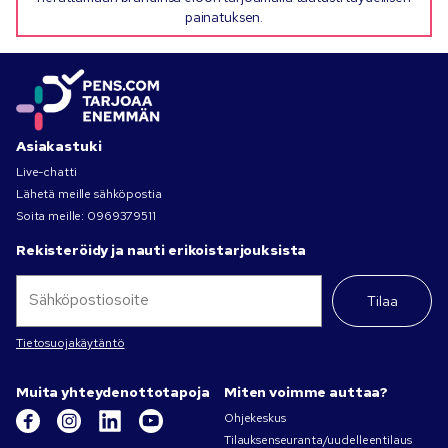
painatuksen.
Asiakastuki
Live-chatti
Lähetä meille sähköpostia
Soita meille:
0969379511
Rekisteröidy ja nauti erikoistarjouksista
Tilaa
Tietosuojakäytäntö
Muita yhteydenottotapoja
Miten voimme auttaa?
Ohjekeskus
Tilauksenseuranta/uudelleentilaus