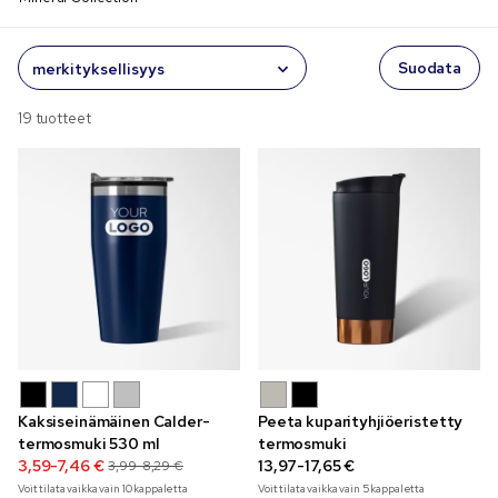
Suodata
19 tuotteet
Kaksiseinämäinen Calder-
Peeta kuparityhjiöeristetty
termosmuki 530 ml
termosmuki
3,59-7,46 €
13,97-17,65 €
3,99-8,29 €
Voit tilata vaikka vain
10
kappaletta
Voit tilata vaikka vain
5
kappaletta