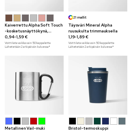
21 mallit
Kaiverrettu Alpha Soft Touch
Täysväri Mineral Alpha
-kosketusnäyttökynä,
ruusukulta trimmauksella
metallinhohtoinen
0,94-1,59 €
1,19-1,89 €
Voit tilata vaikka vain
50
kappaletta
Voit tilata vaikka vain
50
kappaletta
Lähetetään 2 arkipäivän kuluessa*
Lähetetään 2 arkipäivän kuluessa*
Metallinen Vail-muki
Bristol-termoskuppi