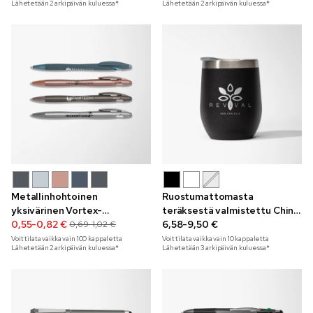
Lähetetään 2 arkipäivän kuluessa*
Lähetetään 2 arkipäivän kuluessa*
Metallinhohtoinen
Ruostumattomasta
yksivärinen Vortex-
teräksestä valmistettu Chin
kosketusnäyttökynä
0,55-0,82 €
Chin -viinimuki kaiverruksella
6,58-9,50 €
0,69-1,02 €
300 ml
Voit tilata vaikka vain
100
kappaletta
Voit tilata vaikka vain
10
kappaletta
Lähetetään 2 arkipäivän kuluessa*
Lähetetään 3 arkipäivän kuluessa*