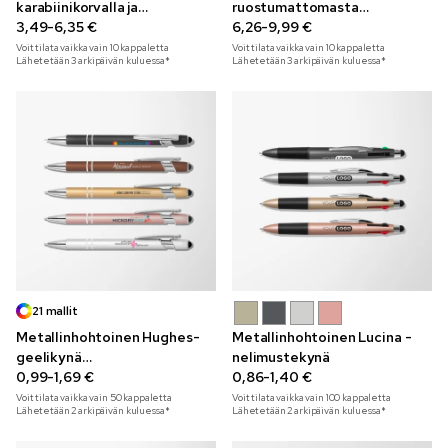
karabiinikorvalla ja
ruostumattomasta
kaiverruksella 220 ml
3,49-6,35 €
teräksestä kaiverruksella 350
6,26-9,99 €
ml
Voit tilata vaikka vain
10
kappaletta
Voit tilata vaikka vain
10
kappaletta
Lähetetään 3 arkipäivän kuluessa*
Lähetetään 3 arkipäivän kuluessa*
21 mallit
Metallinhohtoinen Hughes-
Metallinhohtoinen Lucina -
geelikynä
nelimustekynä
kosketusnäyttöpäällä ja
0,99-1,69 €
0,86-1,40 €
moniväripainatuksella
Voit tilata vaikka vain
50
kappaletta
Voit tilata vaikka vain
100
kappaletta
Lähetetään 2 arkipäivän kuluessa*
Lähetetään 2 arkipäivän kuluessa*