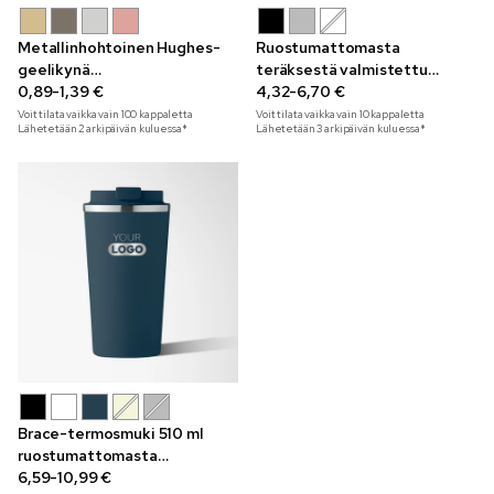
Metallinhohtoinen Hughes-
Ruostumattomasta
geelikynä
teräksestä valmistettu
kosketusnäyttöpäällä
0,89-1,39 €
Taniss-muki kaiverruksella
4,32-6,70 €
300 ml
Voit tilata vaikka vain
100
kappaletta
Voit tilata vaikka vain
10
kappaletta
Lähetetään 2 arkipäivän kuluessa*
Lähetetään 3 arkipäivän kuluessa*
Brace-termosmuki 510 ml
ruostumattomasta
teräksestä
6,59-10,99 €