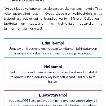
metallinhohtoisia värejä.
Nyt voit luoda vaikutuksen asiakkaaseen lukemattomin tavoin! Tilaa
koko tuotevalikoimasta – löydät täydellisen vaihtoehdon omaa
tilaisuuttasi, budjettiasi ja brändiäsi varten. Mineral Collection -
tuotteita on saatavina mm. kiehtovissa ruusukullan ja
tummanharmaan väreissä!
Edullisempi
Joustavien tilauskokojen, nopean toimituksen ja hintatakuun
ansiosta voit rakentaa brändiäsi nopeasti ja edullisesti.
Helpompi
Harkittu tuotevalikoima ja vaivattomat mukautusvaihtoehdot
takaavat, että tilaaminen käy helposti ja saat juuri sen, mitä
haluat.
Luotettavampi
Vuodesta 1966 asti osaavat tiimimme ovat auttaneet yrityksiä
herättämään brändinsä eloon tarjoamalla taatusti täydellisen