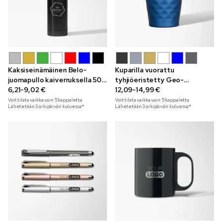
Kaksiseinämäinen Belo-
Kuparilla vuorattu
juomapullo kaiverruksella 500
tyhjiöeristetty Geo-
ml
6,21-9,02 €
termoskuppi 350 ml
12,09-14,99 €
Voit tilata vaikka vain
5
kappaletta
Voit tilata vaikka vain
5
kappaletta
Lähetetään 3 arkipäivän kuluessa*
Lähetetään 3 arkipäivän kuluessa*