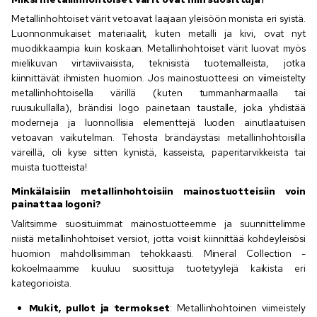
Metallinhohtoiset värit vetoavat laajaan yleisöön monista eri syistä.
Luonnonmukaiset materiaalit, kuten metalli ja kivi, ovat nyt
muodikkaampia kuin koskaan. Metallinhohtoiset värit luovat myös
mielikuvan virtaviivaisista, teknisistä tuotemalleista, jotka
kiinnittävät ihmisten huomion. Jos mainostuotteesi on viimeistelty
metallinhohtoisella värillä (kuten tummanharmaalla tai
ruusukullalla), brändisi logo painetaan taustalle, joka yhdistää
moderneja ja luonnollisia elementtejä luoden ainutlaatuisen
vetoavan vaikutelman. Tehosta brändäystäsi metallinhohtoisilla
väreillä, oli kyse sitten kynistä, kasseista, paperitarvikkeista tai
muista tuotteista!
Minkälaisiin metallinhohtoisiin mainostuotteisiin voin
painattaa logoni?
Valitsimme suosituimmat mainostuotteemme ja suunnittelimme
niistä metallinhohtoiset versiot, jotta voisit kiinnittää kohdeyleisösi
huomion mahdollisimman tehokkaasti. Mineral Collection -
kokoelmaamme kuuluu suosittuja tuotetyylejä kaikista eri
kategorioista.
Mukit, pullot ja termokset
: Metallinhohtoinen viimeistely