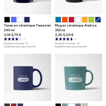
Tasse en céramique Tweenies
Mug en céramique Arabica
240 ml
355 ml
3,19-5,79 €
3,25-5,09 €
2
8
Quantité minimale :
10
Quantité minimale :
24
Expédition sous 3 jours ouvrés*
Expédition sous 2 jours ouvrés*