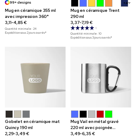
99+ designs
+4
Mug en céramique 355 ml
Mug en céramique Trent
avec impression 360°
290 ml
3,11-4,85 €
3,37-7,19 €
1
Quantité minimale :
24
Expédition sous 2 jours ouvrés*
Quantité minimale :
10
Expédition sous 3 jours ouvrés*
Gobelet en céramique mat
Mug Vail en métal gravé
Quincy 190 ml
220 ml avec poignée
2,29-3,49 €
mousqueton
3,49-6,35 €