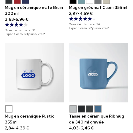
Mug en céramique mate Bruin
Mug en grès mat Cabin 355 ml
300 ml
2,97-4,59 €
3,63-5,96 €
3
Quantité minimale :
24
1
Expédition sous 2 jours ouvrés*
Quantité minimale :
10
Expédition sous 3 jours ouvrés*
Mug en céramique Rustic
Tasse en céramique Ribmug
355 ml
de 340 ml gravée
2,84-4,39 €
4,03-6,46 €