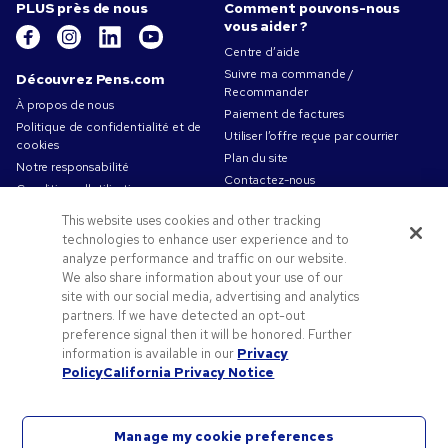
PLUS près de nous
Comment pouvons-nous
vous aider ?
Centre d’aide
Suivre ma commande /
Découvrez Pens.com
Recommander
À propos de nous
Paiement de factures
Politique de confidentialité et de
Utiliser l’offre reçue par courrier
cookies
Plan du site
Notre responsabilité
Contactez-nous
Conditions d'utilisation
Conditions générales de vente
This website uses cookies and other tracking
Travailler chez Pens.com
technologies to enhance user experience and to
analyze performance and traffic on our website.
Offres et ressources
We also share information about your use of our
Codes promo & coupons
site with our social media, advertising and analytics
partners. If we have detected an opt-out
Objets publicitaires
preference signal then it will be honored. Further
Conseils de création
information is available in our
Privacy
Blog
Policy
California Privacy Notice
Manage my cookie preferences