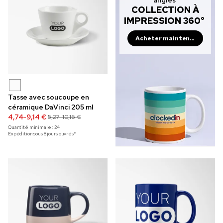
angles
COLLECTION À
IMPRESSION 360°
Acheter maintenant
Tasse avec soucoupe en
céramique DaVinci 205 ml
4,74-9,14 €
5,27-10,16 €
Quantité minimale :
24
Expédition sous 8 jours ouvrés*