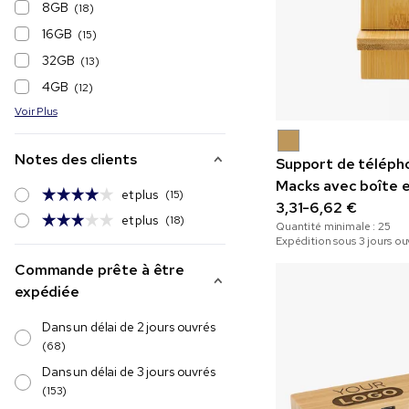
8GB
(18)
16GB
(15)
32GB
(13)
4GB
(12)
Voir Plus
Notes des clients
Support de téléph
Macks avec boîte e
et plus
(15)
3,31-6,62 €
et plus
(18)
Quantité minimale :
25
Expédition sous 3 jours ou
Commande prête à être
expédiée
Dans un délai de 2 jours ouvrés
(68)
Dans un délai de 3 jours ouvrés
(153)