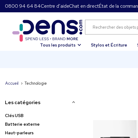
0800 94 64 84
Centre d’aide
Chat en direct
État de la comma
Tous les produits
Stylos et Écriture
Accueil
Technologie
Les catégories
Clés USB
Batterie externe
Haut-parleurs