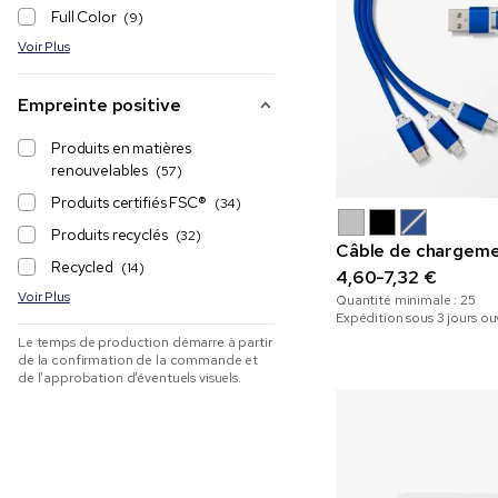
Full Color
(9)
Voir Plus
Empreinte positive
Produits en matières
renouvelables
(57)
Produits certifiés FSC®
(34)
Produits recyclés
(32)
Câble de chargemen
Recycled
(14)
4,60-7,32 €
Voir Plus
Quantité minimale :
25
Expédition sous 3 jours ou
Le temps de production démarre à partir
de la confirmation de la commande et
de l’approbation d’éventuels visuels.