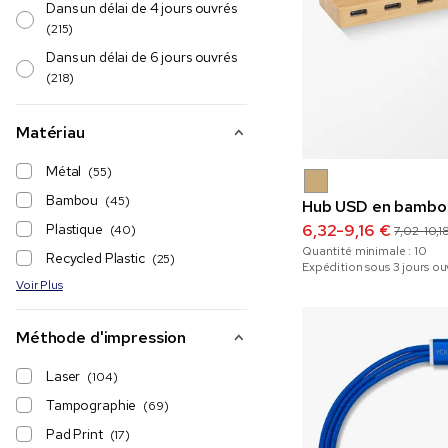
Dans un délai de 4 jours ouvrés
(215)
Dans un délai de 6 jours ouvrés
(218)
Matériau
Métal
(55)
Bambou
(45)
Hub USD en bambou
6,32-9,16 €
Plastique
(40)
7,02-10,1
Quantité minimale :
10
Recycled Plastic
(25)
Expédition sous 3 jours ou
Voir Plus
Méthode d'impression
Laser
(104)
Tampographie
(69)
Pad Print
(17)