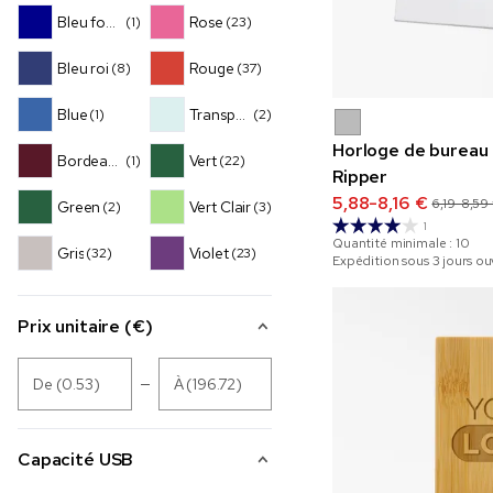
Bleu foncé
Rose
(1)
(23)
Bleu roi
Rouge
(8)
(37)
Blue
Transparent
(1)
(2)
Horloge de bureau
Bordeaux
Vert
(1)
(22)
Ripper
5,88-8,16 €
6,19-8,59
Green
Vert Clair
(2)
(3)
1
Quantité minimale :
10
Gris
Violet
(32)
(23)
Expédition sous 3 jours ou
Prix unitaire (€)
De (0.53)
À (196.72)
Capacité USB