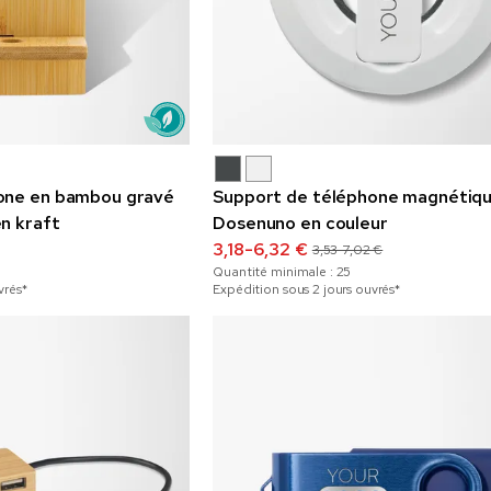
one en bambou gravé
Support de téléphone magnétiq
n kraft
Dosenuno en couleur
3,18-6,32 €
3,53-7,02 €
Quantité minimale :
25
vrés*
Expédition sous 2 jours ouvrés*