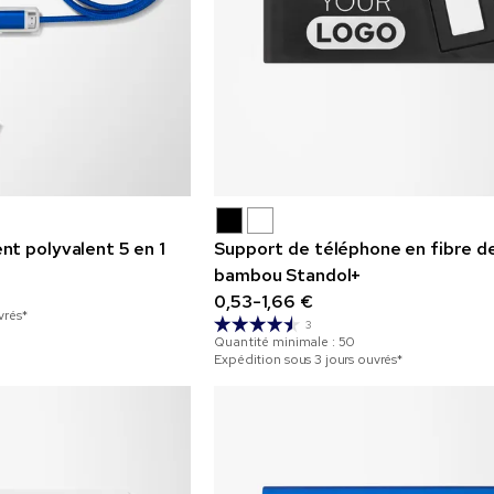
t polyvalent 5 en 1
Support de téléphone en fibre d
bambou Standol+
0,53-1,66 €
vrés*
3
Quantité minimale :
50
Expédition sous 3 jours ouvrés*