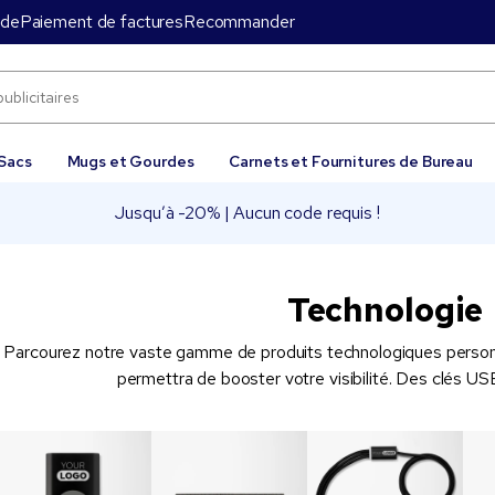
nde
Paiement de factures
Recommander
Sacs
Mugs et Gourdes
Carnets et Fournitures de Bureau
Jusqu’à -20% | Aucun code requis !
Technologie
Parcourez notre vaste gamme de produits technologiques personna
permettra de booster votre visibilité. Des clés US