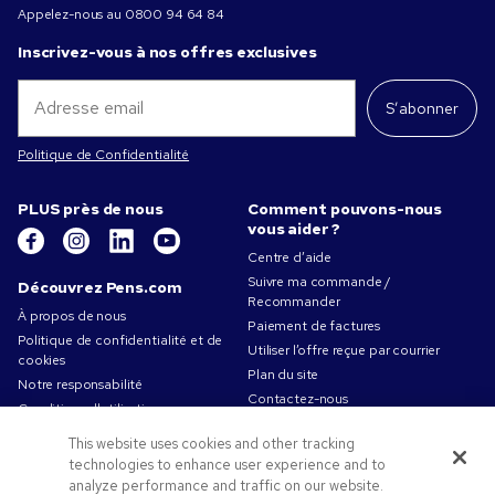
Appelez-nous au
0800 94 64 84
Inscrivez-vous à nos offres exclusives
S’abonner
Politique de Confidentialité
PLUS près de nous
Comment pouvons-nous
vous aider ?
Centre d’aide
Suivre ma commande /
Découvrez Pens.com
Recommander
À propos de nous
Paiement de factures
Politique de confidentialité et de
Utiliser l’offre reçue par courrier
cookies
Plan du site
Notre responsabilité
Contactez-nous
Conditions d'utilisation
Conditions générales de vente
This website uses cookies and other tracking
Travailler chez Pens.com
technologies to enhance user experience and to
analyze performance and traffic on our website.