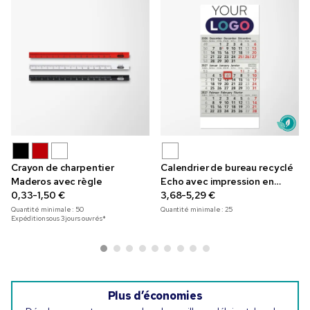
Crayon de charpentier
Calendrier de bureau recyclé
Maderos avec règle
Echo avec impression en
0,33-1,50 €
couleur
3,68-5,29 €
Quantité minimale :
50
Quantité minimale :
25
Expédition sous 3 jours ouvrés*
Plus d’économies