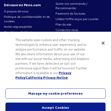
Suivre ma commande /
Découvrez Pens.com
Recommander
À propos de nous
Paiement de factures
Politique de confidentialité et de
Utiliser l’offre reçue par courrier
cookies
Plan du site
Notre responsabilité
Contactez-nous
Conditions d'utilisation
Conditions générales de vente
This website uses cookies and other tracking
Travailler chez Pens.com
technologies to enhance user experience and to
analyze performance and traffic on our website.
Offres et ressources
We also share information about your use of our
Codes promo & coupons
site with our social media, advertising and analytics
partners. If we have detected an opt-out
Objets publicitaires
preference signal then it will be honored. Further
Conseils de création
information is available in our
Privacy
Blog
Policy
California Privacy Notice
Manage my cookie preferences
©2026 National Pen Company. Tous droits réservés. Universal Pen, Pens.com et son logo sont
Accept Cookies
des marques déposées de National Pen Company. Toutes les autres marques
Démar
appartiennent à leurs propriétaires respectifs.