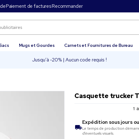
nde
Paiement de factures
Recommander
Sacs
Mugs et Gourdes
Carnets et Fournitures de Bureau
Jusqu’à -20% | Aucun code requis !
Casquette trucker T
Expédition sous
jours o
Le temps de production démarre 
d’éventuels visuels.