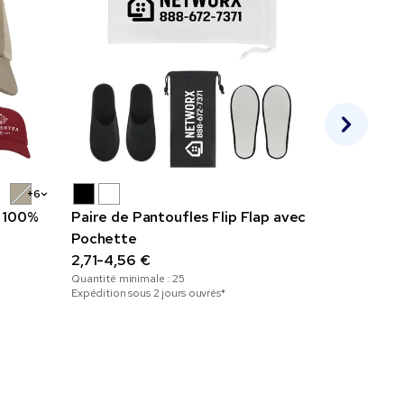
+6
, 100%
Paire de Pantoufles Flip Flap avec
Casquette
Pochette
1,84-4,07
2,71-4,56 €
Quantité mini
Quantité minimale :
25
Expédition sou
Expédition sous 2 jours ouvrés*