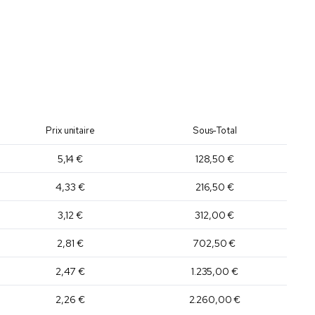
e
Prix unitaire
Sous-Total
5,14 €
128,50 €
4,33 €
216,50 €
3,12 €
312,00 €
2,81 €
702,50 €
2,47 €
1.235,00 €
2,26 €
2.260,00 €