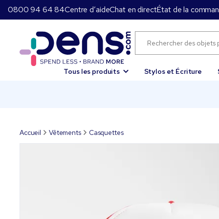
0800 94 64 84
Centre d’aide
Chat en direct
État de la comma
Tous les produits
Stylos et Écriture
Accueil
Vêtements
Casquettes