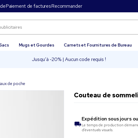
nde
Paiement de factures
Recommander
Sacs
Mugs et Gourdes
Carnets et Fournitures de Bureau
Jusqu’à -20% | Aucun code requis !
aux de poche
Couteau de sommelie
Expédition sous
jours o
Le temps de production démarre 
d’éventuels visuels.