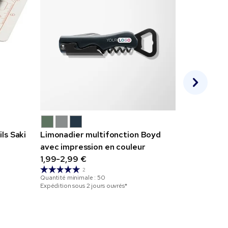
Set de ma
2,69-4,89
ls Saki
Limonadier multifonction Boyd
Quantité mini
avec impression en couleur
Expédition sou
1,99-2,99 €
2
Quantité minimale :
50
Expédition sous 2 jours ouvrés*