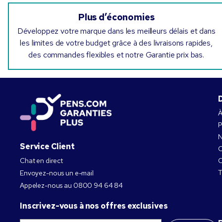
Plus d’économies
Développez votre marque dans les meilleurs délais et dans
les limites de votre budget grâce à des livraisons rapides,
des commandes flexibles et notre Garantie prix bas.
À
P
N
Service Client
C
Chat en direct
C
T
Envoyez-nous un e-mail
Appelez-nous au
0800 94 64 84
Inscrivez-vous à nos offres exclusives