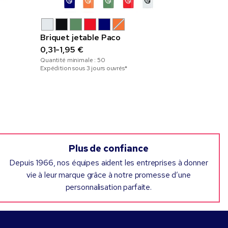
r
Briquet jetable Paco
Briquet P
0,31-1,95 €
Frosty Fla
Quantité minimale :
50
0,33-0,79
Expédition sous 3 jours ouvrés*
Quantité mini
Plus de confiance
Depuis 1966, nos équipes aident les entreprises à donner
vie à leur marque grâce à notre promesse d’une
personnalisation parfaite.