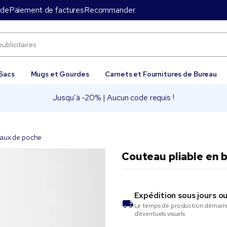
nde
Paiement de factures
Recommander
Sacs
Mugs et Gourdes
Carnets et Fournitures de Bureau
Jusqu’à -20% | Aucun code requis !
aux de poche
Couteau pliable en
Expédition sous
jours o
Le temps de production démarre 
d’éventuels visuels.