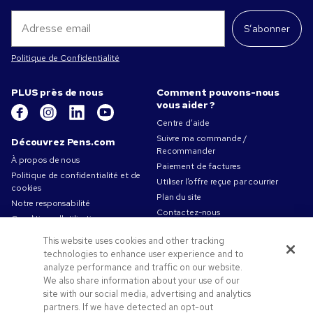
S’abonner
Politique de Confidentialité
PLUS près de nous
Comment pouvons-nous
vous aider ?
Centre d’aide
Suivre ma commande /
Découvrez Pens.com
Recommander
À propos de nous
Paiement de factures
Politique de confidentialité et de
Utiliser l’offre reçue par courrier
cookies
Plan du site
Notre responsabilité
Contactez-nous
Conditions d'utilisation
Conditions générales de vente
This website uses cookies and other tracking
Travailler chez Pens.com
technologies to enhance user experience and to
analyze performance and traffic on our website.
Offres et ressources
We also share information about your use of our
Codes promo & coupons
site with our social media, advertising and analytics
partners. If we have detected an opt-out
Objets publicitaires