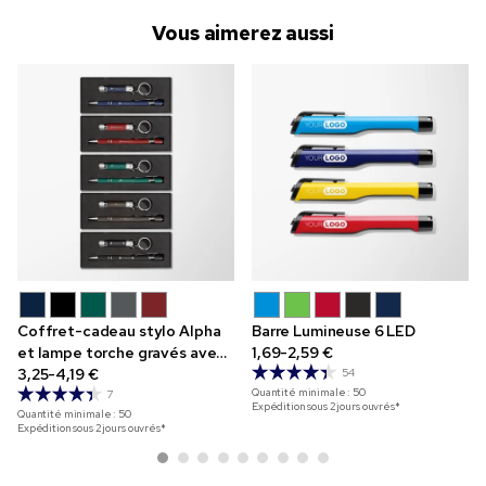
Vous aimerez aussi
Coffret-cadeau stylo Alpha
Barre Lumineuse 6 LED
et lampe torche gravés avec
1,69-2,59 €
couvercle transparent
3,25-4,19 €
54
Quantité minimale :
50
7
Expédition sous 2 jours ouvrés*
Quantité minimale :
50
Expédition sous 2 jours ouvrés*