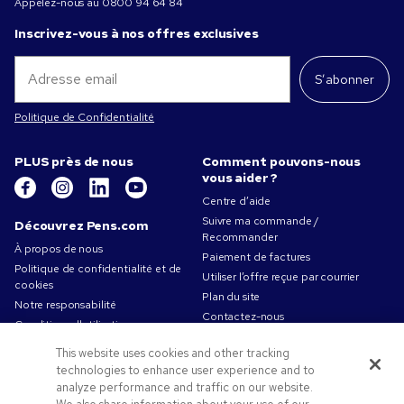
Appelez-nous au
0800 94 64 84
Inscrivez-vous à nos offres exclusives
S’abonner
Politique de Confidentialité
PLUS près de nous
Comment pouvons-nous
vous aider ?
Centre d’aide
Suivre ma commande /
Découvrez Pens.com
Recommander
À propos de nous
Paiement de factures
Politique de confidentialité et de
Utiliser l’offre reçue par courrier
cookies
Plan du site
Notre responsabilité
Contactez-nous
Conditions d'utilisation
Conditions générales de vente
This website uses cookies and other tracking
Travailler chez Pens.com
technologies to enhance user experience and to
analyze performance and traffic on our website.
Offres et ressources