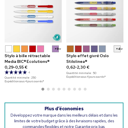
+9
+4
Stylo à bille rétractable
Stylo effet givré Oslo
Media BIC® Ecolutions®
Stilolinea®
0,29-0,55 €
0,62-2,30 €
4
Quantité minimale :
50
Expédition sous 4 jours ouvrés*
Quantité minimale :
250
Expédition sous 4 jours ouvrés*
Plus d’économies
Développez votre marque dans les meilleurs délais et dans les
limites de votre budget grâce à des livraisons rapides, des
commandes flexibles et notre Garantie prix bas.