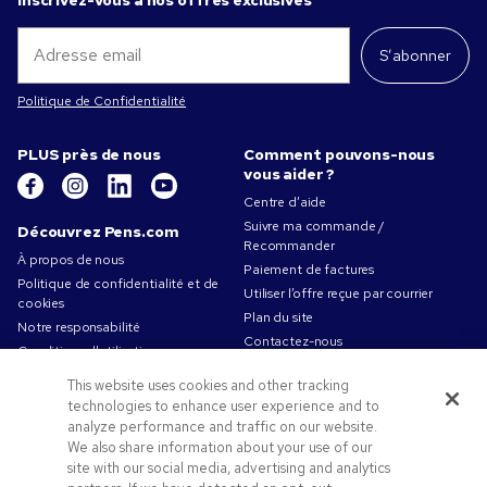
Inscrivez-vous à nos offres exclusives
S’abonner
Politique de Confidentialité
PLUS près de nous
Comment pouvons-nous
vous aider ?
Centre d’aide
Suivre ma commande /
Découvrez Pens.com
Recommander
À propos de nous
Paiement de factures
Politique de confidentialité et de
Utiliser l’offre reçue par courrier
cookies
Plan du site
Notre responsabilité
Contactez-nous
Conditions d'utilisation
Conditions générales de vente
This website uses cookies and other tracking
Travailler chez Pens.com
technologies to enhance user experience and to
analyze performance and traffic on our website.
Offres et ressources
We also share information about your use of our
Codes promo & coupons
site with our social media, advertising and analytics