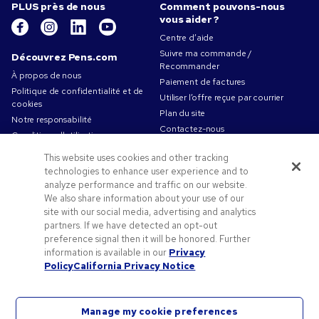
PLUS près de nous
Comment pouvons-nous
vous aider ?
Centre d’aide
Suivre ma commande /
Découvrez Pens.com
Recommander
À propos de nous
Paiement de factures
Politique de confidentialité et de
Utiliser l’offre reçue par courrier
cookies
Plan du site
Notre responsabilité
Contactez-nous
Conditions d'utilisation
Conditions générales de vente
This website uses cookies and other tracking
Travailler chez Pens.com
technologies to enhance user experience and to
analyze performance and traffic on our website.
Offres et ressources
We also share information about your use of our
Codes promo & coupons
site with our social media, advertising and analytics
partners. If we have detected an opt-out
Objets publicitaires
preference signal then it will be honored. Further
Conseils de création
information is available in our
Privacy
Blog
Policy
California Privacy Notice
Manage my cookie preferences