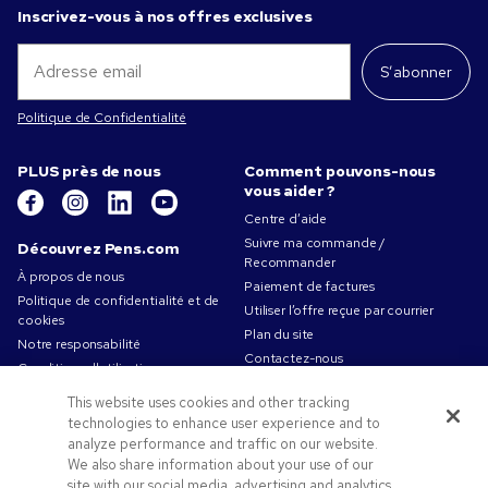
Inscrivez-vous à nos offres exclusives
S’abonner
Politique de Confidentialité
PLUS près de nous
Comment pouvons-nous
vous aider ?
Centre d’aide
Suivre ma commande /
Découvrez Pens.com
Recommander
À propos de nous
Paiement de factures
Politique de confidentialité et de
Utiliser l’offre reçue par courrier
cookies
Plan du site
Notre responsabilité
Contactez-nous
Conditions d'utilisation
Conditions générales de vente
This website uses cookies and other tracking
Travailler chez Pens.com
technologies to enhance user experience and to
analyze performance and traffic on our website.
Offres et ressources
We also share information about your use of our
Codes promo & coupons
site with our social media, advertising and analytics