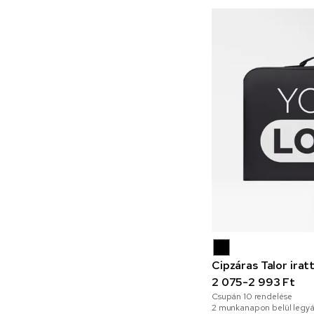
Cipzáras Talor irat
2 075-2 993 Ft
Csupán
10
rendelése
2 munkanapon belül legyá