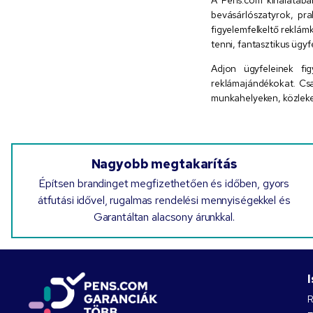
bevásárlószatyrok, pr
figyelemfelkeltő reklá
tenni, fantasztikus ügy
Adjon ügyfeleinek fi
reklámajándékokat. Csa
munkahelyeken, közleke
Nagyobb megtakarítás
Építsen brandinget megfizethetően és időben, gyors
átfutási idővel, rugalmas rendelési mennyiségekkel és
Garantáltan alacsony árunkkal.
R