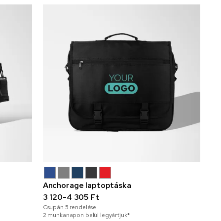
Anchorage laptoptáska
3 120-4 305 Ft
Csupán
5
rendelése
2 munkanapon belül legyártjuk*