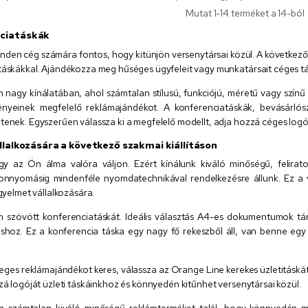
Mutat 1-14 terméket a 14-ból
ciatáskák
nden cég számára fontos, hogy kitünjön versenytársai közül. A következ
táskákkal. Ajándékozza meg hűséges ügyfeleit vagy munkatársait céges tá
agy kínálatában, ahol számtalan stílusú, funkciójú, méretű vagy színű tá
ényeinek megfelelő reklámajándékot. A konferenciatáskák, bevásárlós
tenek. Egyszerűen válassza ki a megfelelő modellt, adja hozzá céges logó
llalkozására a következő szakmai kiállításon
y az Ön álma valóra váljon. Ezért kínálunk kiváló minőségű, felirat
nnyomásig mindenféle nyomdatechnikával rendelkezésre állunk. Ez a vá
igyelmet vállalkozására.
 szövött konferenciatáskát. Ideális választás A4-es dokumentumok tár
hoz. Ez a konferencia táska egy nagy fő rekeszből áll, van benne egy el
eges reklámajándékot keres, válassza az Orange Line kerekes üzletitáskát
zá logóját üzleti táskáinkhoz és könnyedén kitűnhet versenytársai közül.
n számtalan kiváló minőségű reklámterméket talál, hogy könnyedén me