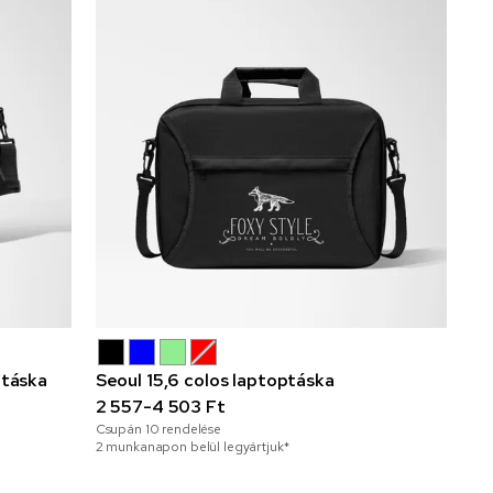
ttáska
Seoul 15,6 colos laptoptáska
2 557-4 503 Ft
Csupán
10
rendelése
2 munkanapon belül legyártjuk*