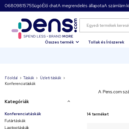
0680981575
Súgó
Élő chat
A megrendelés állapota
A számlám ki
Összes termék
Tollak és Írószerek
Főoldal
Táskák
Üzleti táskák
Konferenciatáskák
A Pens.com szám
Kategóriák
Konferenciatáskák
14 terméket
Futártáskák
Laptoptáskák