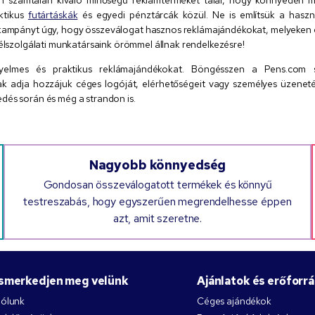
aktikus
futártáskák
és egyedi pénztárcák közül. Ne is említsük a hasz
mkampányt úgy, hogy összeválogat hasznos reklámajándékokat, melyeken e
félszolgálati munkatársaink örömmel állnak rendelkezésre!
gyelmes és praktikus reklámajándékokat. Böngésszen a Pens.com s
k adja hozzájuk céges logóját, elérhetőségeit vagy személyes üzenet
dés során és még a strandon is.
Nagyobb könnyedség
Gondosan összeválogatott termékek és könnyű
testreszabás, hogy egyszerűen megrendelhesse éppen
azt, amit szeretne.
Ismerkedjen meg velünk
Ajánlatok és erőforr
ólunk
Céges ajándékok