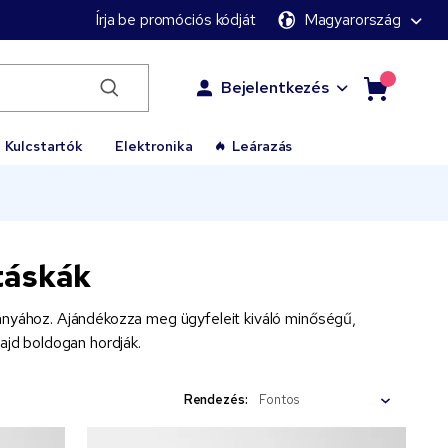
Írja be promóciós kódját
Magyarország
Bejelentkezés
Kulcstartók
Elektronika
Leárazás
táskák
ányához. Ajándékozza meg ügyfeleit kiváló minőségű,
majd boldogan hordják.
Rendezés: