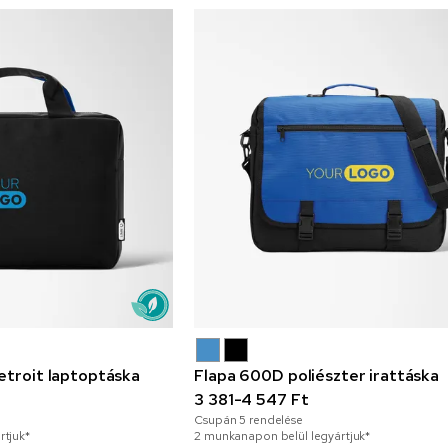
etroit laptoptáska
Flapa 600D poliészter irattáska
3 381-4 547 Ft
Csupán
5
rendelése
rtjuk*
2 munkanapon belül legyártjuk*