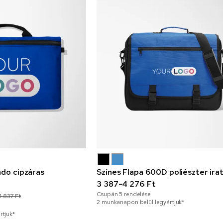
ndo cipzáras
Színes Flapa 600D poliészter ira
3 387-4 276 Ft
Csupán
5
rendelése
1 837 Ft
2 munkanapon belül legyártjuk*
rtjuk*