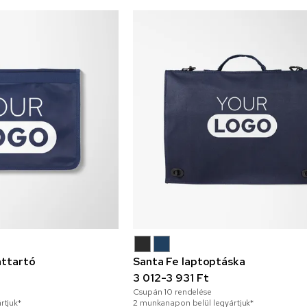
attartó
Santa Fe laptoptáska
3 012-3 931 Ft
Csupán
10
rendelése
rtjuk*
2 munkanapon belül legyártjuk*