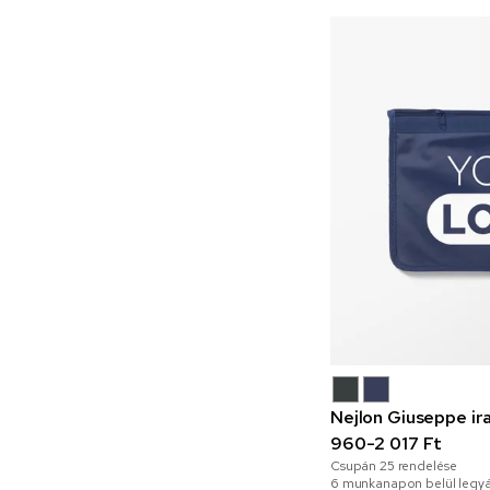
Nejlon Giuseppe ir
960-2 017 Ft
Csupán
25
rendelése
6 munkanapon belül legyá