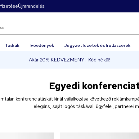
fizetése
Újrarendelés
Táskák
Ivóedények
Jegyzetfüzetek és Irodaszerek
Akár 20% KEDVEZMÉNY | Kód nélkül!
Egyedi konferencia
talan konferenciatáskát kínál vállalkozása következő reklámkamp
elegáns, saját logós táskával, ügyfelei, partnerei 