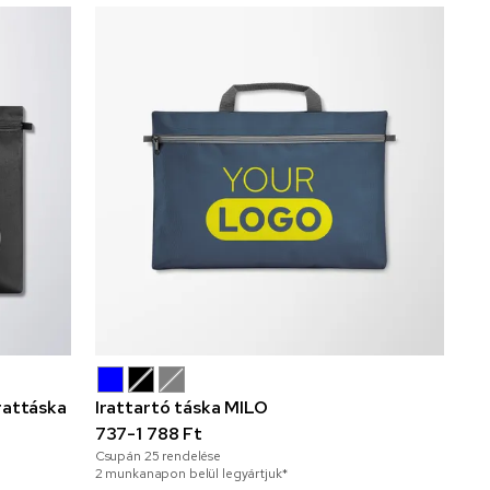
rattáska
Irattartó táska MILO
737-1 788 Ft
Csupán
25
rendelése
2 munkanapon belül legyártjuk*